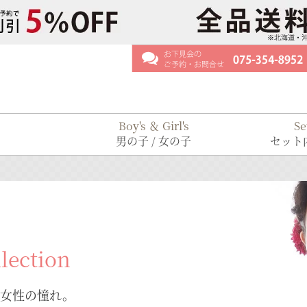
Boy's ＆ Girl's
Se
男の子 / 女の子
セット内
lection
本女性の憧れ。