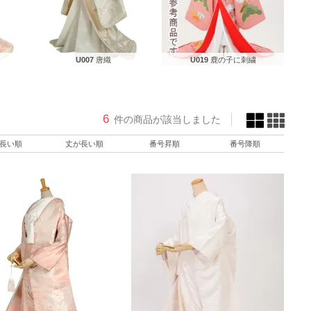
U007
唐織
U019
鹿の子に刺繍
6
件の商品が該当しました
長い順
丈が長い順
番号昇順
番号降順