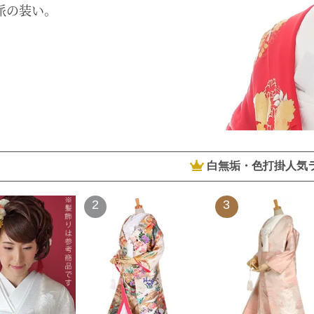
派の装い。
白無垢・色打掛人気
2
3