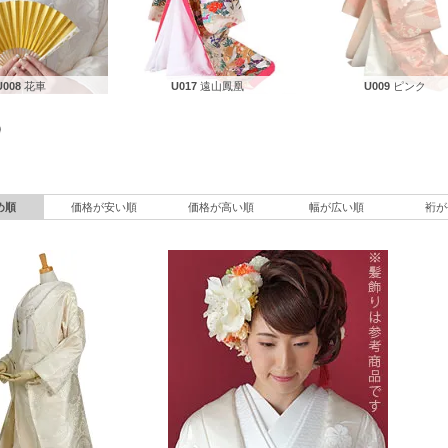
U008
花車
U017
遠山鳳凰
U009
ピンク
め順
価格が安い順
価格が高い順
幅が広い順
裄が