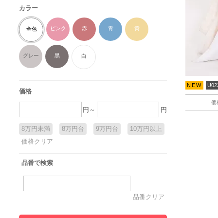
カラー
ピンク
赤
青
黄
全色
グレー
黒
白
NEW
U02
価格
価
円～
円
8万円未満
8万円台
9万円台
10万円以上
価格クリア
品番で検索
品番クリア