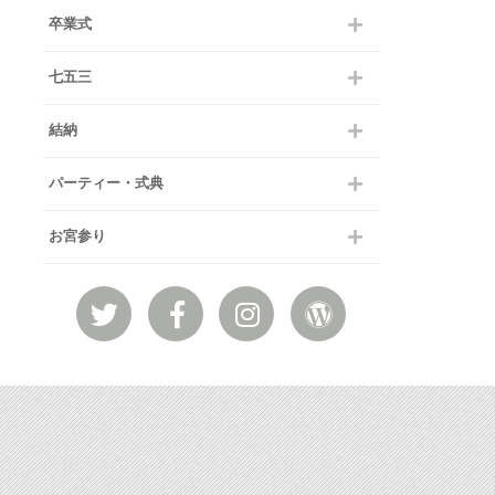
卒業式
七五三
結納
パーティー・式典
お宮参り