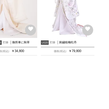
御所車に秋草
刺繍枝梅牡丹
打掛
打掛
3
U020
￥
34,800
￥
79,800
格(税込)
価格(税込)