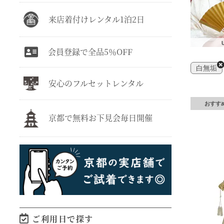
来店着付けレンタル1泊2日
会員登録で全品5％OFF
白無垢
安心のフルセットレンタル
おすす
京都で無料お下見会毎日開催
ご利用日で探す