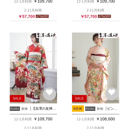
￥
109,700
￥
109,700
12-1月利用
12-1月利用
2-11月利用
2-11月利用
￥
57,700
￥
57,700
47
%OFF
47
%OFF
SALE
SALE
【吉澤の友禅】赤 松竹梅
ピンク 手毬に花丸文
振袖
振袖
NEW
R1991
R2061
￥
109,700
￥
108,000
12-1月利用
12-1月利用
2-11月利用
2-11月利用