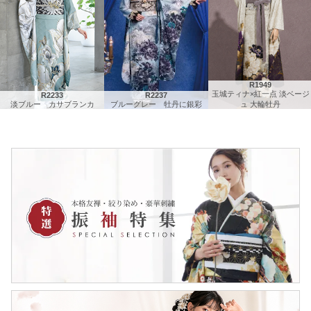
R1949
玉城ティナ×紅一点 淡ベージ
R2233
R2237
淡ブルー カサブランカ
ブルーグレー 牡丹に銀彩
ュ 大輪牡丹