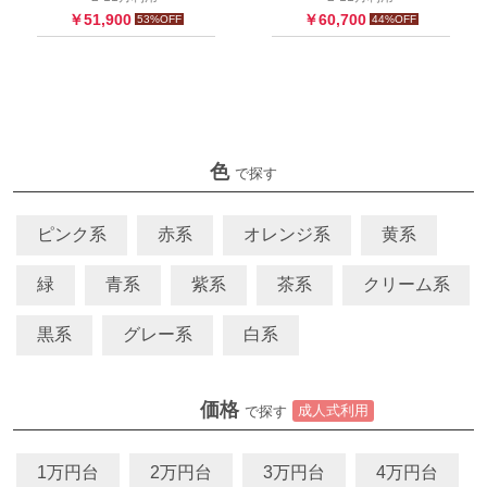
￥
51,900
￥
60,700
53
%OFF
44
%OFF
色
で探す
ピンク系
赤系
オレンジ系
黄系
緑
青系
紫系
茶系
クリーム系
黒系
グレー系
白系
価格
成人式利用
で探す
1万円台
2万円台
3万円台
4万円台