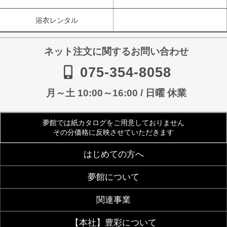
浴衣レンタル
ネット注文に関するお問い合わせ
075-354-8058
月～土 10:00～16:00 / 日曜 休業
夢館では紙カタログをご用意しておりません
その分価格に反映させていただきます
はじめての方へ
夢館について
ご利用規約
よくあるご質問
関連事業
会社案内
アクセス
着物サイズ表
夢館会員登録のご案内
【本社】豊彩について
【着付・美容】夢館beauty
京都観光着物レンタル
お客様の声
メディア・雑誌掲載