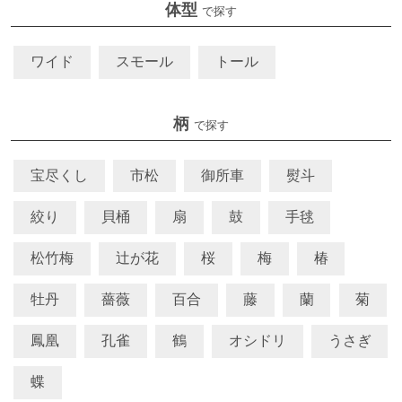
体型
で探す
ワイド
スモール
トール
柄
で探す
宝尽くし
市松
御所車
熨斗
絞り
貝桶
扇
鼓
手毬
松竹梅
辻が花
桜
梅
椿
牡丹
薔薇
百合
藤
蘭
菊
鳳凰
孔雀
鶴
オシドリ
うさぎ
蝶