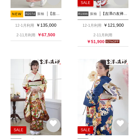
SALE
【吉澤の友禅】薄ピンク 花丸文
【吉澤の友禅】紺 手毬牡丹に御所車
振袖
振袖
NEW
R2074
R1996
￥
135,000
￥
121,900
12-1月利用
12-1月利用
￥
67,500
2-11月利用
2-11月利用
￥
51,900
62
%OFF
SALE
SALE