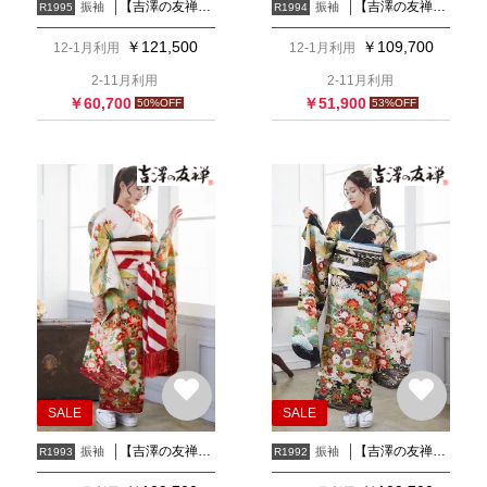
【吉澤の友禅】白 貝桶に吉祥花
【吉澤の友禅】紺 四君子
振袖
振袖
R1995
R1994
￥
121,500
￥
109,700
12-1月利用
12-1月利用
2-11月利用
2-11月利用
￥
60,700
￥
51,900
50
%OFF
53
%OFF
SALE
SALE
【吉澤の友禅】白 牡丹に花々
【吉澤の友禅】黒 牡丹に花々
振袖
振袖
R1993
R1992