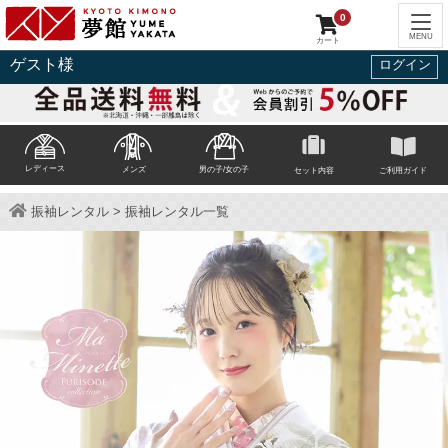
0
ゲスト
様
ログイン
レディース
メンズ
男の子/女の子
セット内容
ご利用ガイド
振袖レンタル
> 振袖レンタル一覧