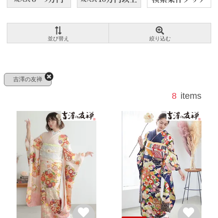
吉澤の友禅
8
items