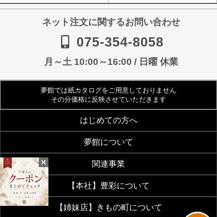
ネット注文に関するお問い合わせ
075-354-8058
月～土 10:00～16:00 / 日曜 休業
夢館では紙カタログをご用意しておりません
その分価格に反映させていただきます
はじめての方へ
夢館について
ご利用規約
よくあるご質問
関連事業
会社案内
アクセス
着物サイズ表
夢館会員登録のご案内
【本社】豊彩について
【着付・美容】夢館beauty
京都観光着物レンタル
お客様の声
メディア・雑誌掲載
【姉妹店】きもの町について
豊彩公式サイト
きものクリニック
夢館フォトスタジオ
京都烏丸五条観光案内所
お問い合わせ