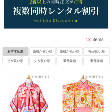
13
items
おすすめ順
価格が安い順
価格が高い順
幅が広い順
裄が長い順
丈が長い順
番号昇順
番号降順