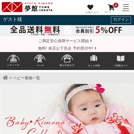
0
ゲスト
様
ログイン
ご満足安心保障サービス開始
無料! 来店お下見会 予約受付中!
レディース
メンズ
男の子/女の子
セット内容
ご利用ガイド
> ベビー着物一覧