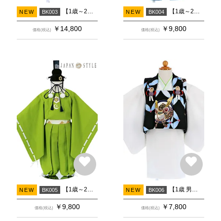
【1歳～2歳 女の子 着物】袴 赤梅兎×赤梅
【1歳～2歳 女の子 着物】袴 水色梅×ブルー梅
NEW
BK003
NEW
BK004
￥
14,800
￥
9,800
価格(税込)
価格(税込)
【1歳～2歳 男の子 着物】牛若丸風 黄緑亀甲花菱月輪 水干
【1歳 男の子 着物】被布 黒兜×白
NEW
BK005
NEW
BK006
￥
9,800
￥
7,800
価格(税込)
価格(税込)