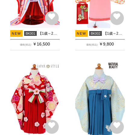
【1歳～2歳 女の子 着物】十二単風 赤市松牡丹×赤無地
【1歳～2歳 女の子 着物】被布風 クリーム鶴丸文×ピンク無地
NEW
BK001
NEW
BK002
￥
16,500
￥
9,800
価格(税込)
価格(税込)