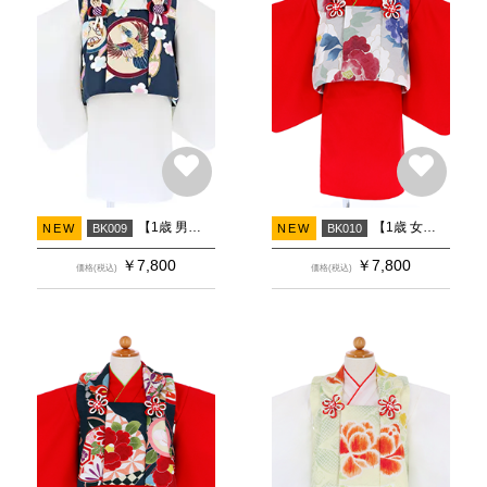
【1歳 男の子 着物】被布 紺鷹×白
【1歳 女の子 着物】被布 薄グレー牡丹×赤
NEW
BK009
NEW
BK010
￥
7,800
￥
7,800
価格(税込)
価格(税込)