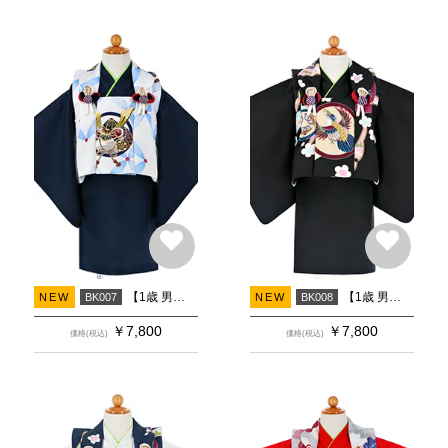
【1歳 男の子 着物】被布 白兜×紺
【1歳 男の子 着物】被布 黒鷹×黒
NEW
BK007
NEW
BK008
￥
7,800
￥
7,800
価格(税込)
価格(税込)