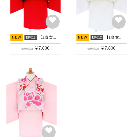
【1歳 女の子 着物】被布 紺椿×赤
【1歳 女の子 着物】被布 薄黄緑牡丹×白
NEW
BK011
NEW
BK012
￥
7,800
￥
7,800
価格(税込)
価格(税込)