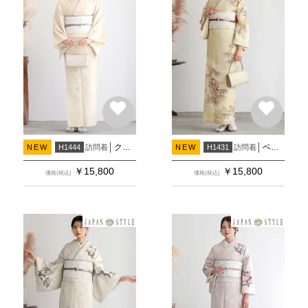
クリーム むじな菊
ベージュ 捻じれ梅に笹(H1472)
訪問着
訪問着
NEW
H1444
NEW
H1431
￥
15,800
￥
15,800
価格(税込)
価格(税込)