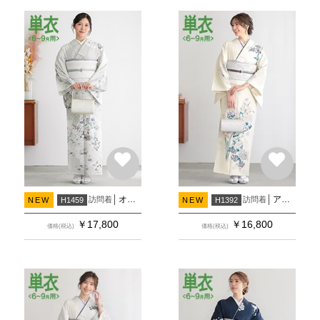
オフホワイト×淡グレー 花筏に四季花
アイボリー 牡丹にカキツバタ(H1393)(H1450)
訪問着
訪問着
NEW
H1459
NEW
H1392
￥
17,800
￥
16,800
価格(税込)
価格(税込)