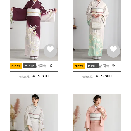
ボルドー 芙蓉に鉄線
ライトローズグレー×ライトグリーン 芙蓉に鉄線
訪問着
訪問着
NEW
H1415
NEW
H1419
￥
15,800
￥
15,800
価格(税込)
価格(税込)