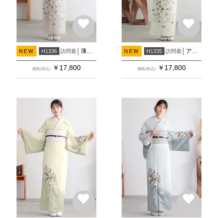
薄ピンク 流水に野ばら(H1333)
アイボリー 流水に野ばら(H1332)(H1478)
訪問着
訪問着
NEW
H1336
NEW
H1335
￥
17,800
￥
17,800
価格(税込)
価格(税込)