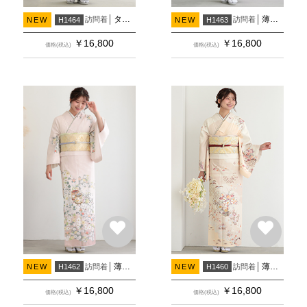
ターコイズブルー 貝桶に草花(H1483)(H1484)
薄ブルーグレー 貝桶に草花
訪問着
訪問着
NEW
H1464
NEW
H1463
￥
16,800
￥
16,800
価格(税込)
価格(税込)
薄ピンクベージュ 貝桶に草花
薄クリーム 花筏に四季花(H1485)(H1486)
訪問着
訪問着
NEW
H1462
NEW
H1460
￥
16,800
￥
16,800
価格(税込)
価格(税込)