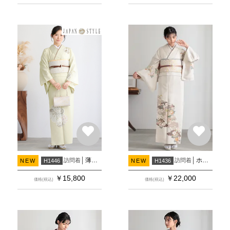
薄ヒワ色 片身変わり 七宝捻じれ梅
ホワイトベージュ 吉祥文様
訪問着
訪問着
NEW
H1446
NEW
H1436
￥
15,800
￥
22,000
価格(税込)
価格(税込)