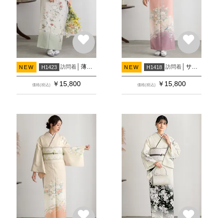
薄グレー×グリーンぼかし 草花
サーモンピンク×薄紫 桜に牡丹
訪問着
訪問着
NEW
H1423
NEW
H1418
￥
15,800
￥
15,800
価格(税込)
価格(税込)