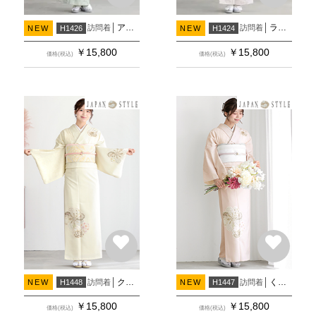
アイスグリーン 洋花(H1427)
ライラック 洋花(H1425)
訪問着
訪問着
NEW
H1426
NEW
H1424
￥
15,800
￥
15,800
価格(税込)
価格(税込)
クリーム 片身変わり 七宝捻じれ梅(H1490)
くすみコーラルピンク 片身変わり 七宝捻じれ梅
訪問着
訪問着
NEW
H1448
NEW
H1447
￥
15,800
￥
15,800
価格(税込)
価格(税込)