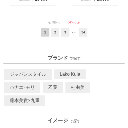
≪ 前へ
次へ ≫
1
2
3
・・・
34
ブランド
で探す
ジャパンスタイル
Lako Kula
ハナエ･モリ
乙葉
桂由美
藤本美貴×九重
イメージ
で探す