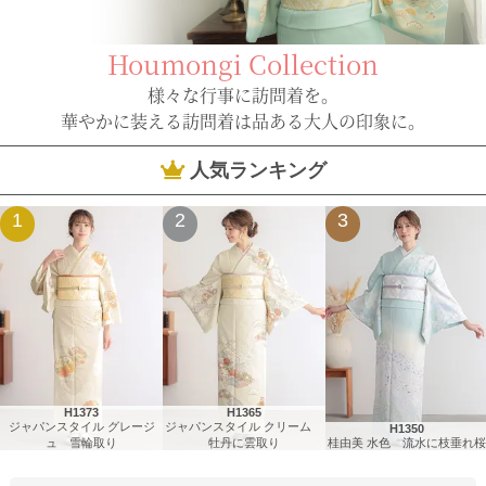
Houmongi Collection
様々な行事に訪問着を。
華やかに装える訪問着は品ある大人の印象に。
人気ランキング
1
2
3
H1373
H1365
ジャパンスタイル グレージ
ジャパンスタイル クリーム
H1350
ュ 雪輪取り
牡丹に雲取り
桂由美 水色 流水に枝垂れ桜