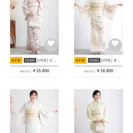
ピンクベージュぼかし 洋花
オフホワイト 花車に吉祥文様
訪問着
訪問着
NEW
H1465
NEW
H1461
￥
15,800
￥
16,800
価格(税込)
価格(税込)