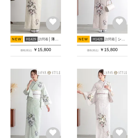
薄ベージュ 洋花(H1430)
シェルピンク 洋花
訪問着
訪問着
NEW
H1429
NEW
H1428
￥
15,800
￥
15,800
価格(税込)
価格(税込)