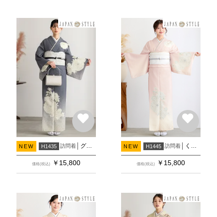
グレー むじな菊
くすみピンク むじな菊
訪問着
訪問着
NEW
H1435
NEW
H1445
￥
15,800
￥
15,800
価格(税込)
価格(税込)