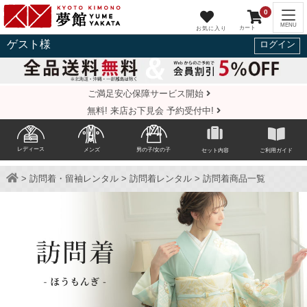
0
ゲスト
様
ログイン
ご満足安心保障サービス開始
無料! 来店お下見会 予約受付中!
レディース
メンズ
男の子/女の子
セット内容
ご利用ガイド
>
訪問着・留袖レンタル
>
訪問着レンタル
> 訪問着商品一覧