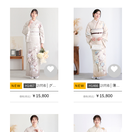
グレージュ 洋花
薄ベージュぼかし 洋花
訪問着
訪問着
NEW
H1467
NEW
H1466
￥
15,800
￥
15,800
価格(税込)
価格(税込)