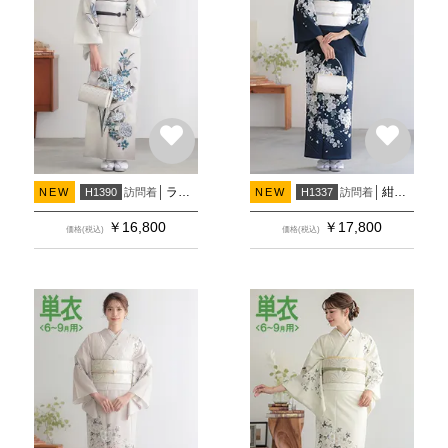
ライトグレー 牡丹にカキツバタ(H1391)(H1449)
紺 流水に野ばら(H1334)(H1474)(H1475)
訪問着
訪問着
NEW
H1390
NEW
H1337
￥
16,800
￥
17,800
価格(税込)
価格(税込)