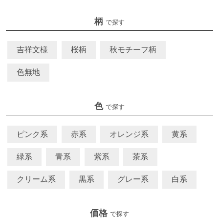
柄
で探す
吉祥文様
桜柄
秋モチーフ柄
色無地
色
で探す
ピンク系
赤系
オレンジ系
黄系
緑系
青系
紫系
茶系
クリーム系
黒系
グレー系
白系
価格
で探す