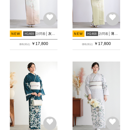
灰桜 付け下げ 菱紋 葡萄に松
薄黄緑 付け下げ 菱紋 葡萄に松
訪問着
訪問着
NEW
H1469
NEW
H1468
￥
17,800
￥
17,800
価格(税込)
価格(税込)