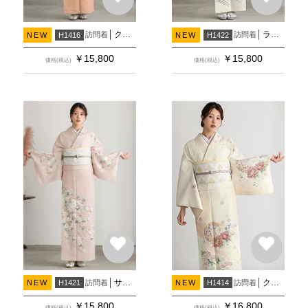
クリーム×薄オレンジ 桜に牡丹
ライトアイボリー×黒 流水に野ばら
訪問着
訪問着
NEW
H1416
NEW
H1422
￥
15,800
￥
15,800
価格(税込)
価格(税込)
サーモンピンク 流水に野ばら(H1476)(H1477)
クリーム 牡丹に雪輪
訪問着
訪問着
NEW
H1421
NEW
H1414
￥
15,800
￥
16,800
価格(税込)
価格(税込)