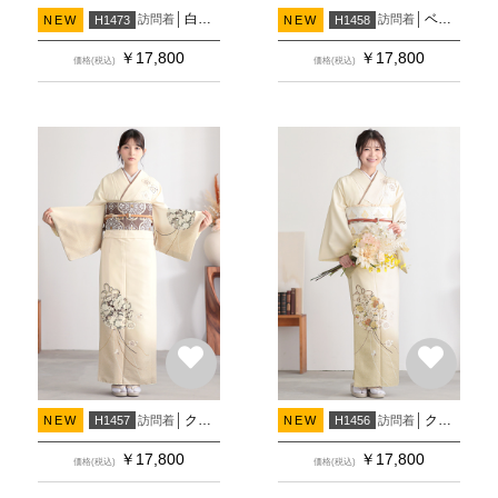
白緑ぼかし 花薬玉に梅
ベビーブルーぼかし 花薬玉に梅
訪問着
訪問着
NEW
H1473
NEW
H1458
￥
17,800
￥
17,800
価格(税込)
価格(税込)
クリーム×サンドベージュ 花薬玉に梅
クリーム×木蘭色 花薬玉に梅
訪問着
訪問着
NEW
H1457
NEW
H1456
￥
17,800
￥
17,800
価格(税込)
価格(税込)