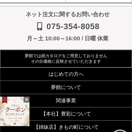
ネット注文に関するお問い合わせ
075-354-8058
月～土 10:00～16:00 / 日曜 休業
夢館では紙カタログをご用意しておりません
その分価格に反映させていただきます
はじめての方へ
夢館について
ご利用規約
よくあるご質問
関連事業
会社案内
アクセス
着物サイズ表
夢館会員登録のご案内
【本社】豊彩について
【着付・美容】夢館beauty
京都観光着物レンタル
お客様の声
メディア・雑誌掲載
【姉妹店】きもの町について
豊彩公式サイト
きものクリニック
夢館フォトスタジオ
京都烏丸五条観光案内所
お問い合わせ