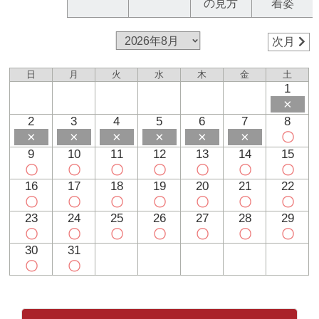
の見方
着姿
次月
日
月
火
水
木
金
土
1
×
2
3
4
5
6
7
8
×
×
×
×
×
×
〇
9
10
11
12
13
14
15
〇
〇
〇
〇
〇
〇
〇
16
17
18
19
20
21
22
〇
〇
〇
〇
〇
〇
〇
23
24
25
26
27
28
29
〇
〇
〇
〇
〇
〇
〇
30
31
〇
〇