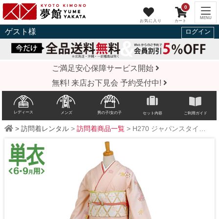
0
ゲスト
様
ログイン
ご満足安心保障サービス開始
無料! 来店お下見会 予約受付中!
レディース
メンズ
男の子/女の子
セット内容
ご利用ガイド
>
訪問着レンタル
>
訪問着商品一覧
>
H270
ジャパンスタイル
ピ