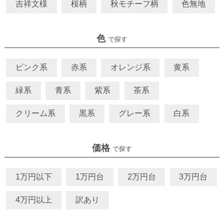
吉祥文様
桜柄
秋モチーフ柄
色無地
色
で探す
ピンク系
赤系
オレンジ系
黄系
緑系
青系
紫系
茶系
クリーム系
黒系
グレー系
白系
価格
で探す
1万円以下
1万円台
2万円台
3万円台
4万円以上
訳あり