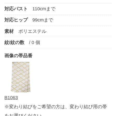
対応バスト
110
cmまで
対応ヒップ
99
cmまで
素材
ポリエステル
紋/紋の数
/
0
個
画像の帯品番
B1063
※変わり結びをご希望の方は、変わり結び用の帯
をお選びください。