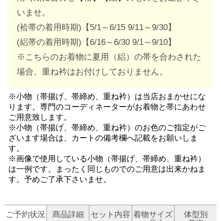
いませ。
(袷帯の着用時期)【5/1～6/15 9/11～9/30】
(絽帯の着用時期)【6/16～6/30 9/1～9/10】
※こちらのお着物に夏用（絽）の帯を合わされた
場合、重ね衿はお付けしておりません。
※小物（帯揚げ、帯締め、重ね衿）は当店おまかせにな
ります。専門のコーディネーターがお着物と帯にあわせ
ご用意致します。
※小物（帯揚げ、帯締め、重ね衿）のお色のご指定がご
ざいます場合は、カートの備考欄へ記載をお願いしま
す。
※画像で使用している小物（帯揚げ、帯締め、重ね衿）
は一例です。まったく同じものでのご用意は出来かねま
す。予めご了承下さいませ。
ご予約状況
商品詳細
セット内容
着物サイズ
体型別