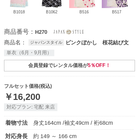
B1018
B1062
B516
B517
商品番号：
H270
商品名：
ピンクぼかし 桜花結び文
ジャパンスタイル
単衣（6月・9月用）
会員登録でレンタル価格が
5％OFF！
フルセット価格(税込)
￥
16,200
対応プラン:
宅配
来店
着物寸法
身丈
164
cm /袖丈
49
cm / 裄
68
cm
対応身長
約
149
～
166
cm