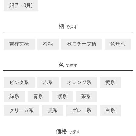
絽(7・8月)
柄
で探す
吉祥文様
桜柄
秋モチーフ柄
色無地
色
で探す
ピンク系
赤系
オレンジ系
黄系
緑系
青系
紫系
茶系
クリーム系
黒系
グレー系
白系
価格
で探す