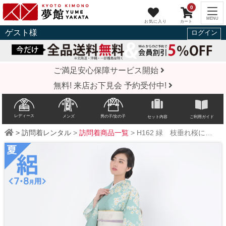
0
ゲスト
様
ログイン
ご満足安心保障サービス開始
無料! 来店お下見会 予約受付中!
レディース
メンズ
男の子/女の子
セット内容
ご利用ガイド
>
訪問着レンタル
>
訪問着商品一覧
>
H162
緑 枝垂れ桜に扇面