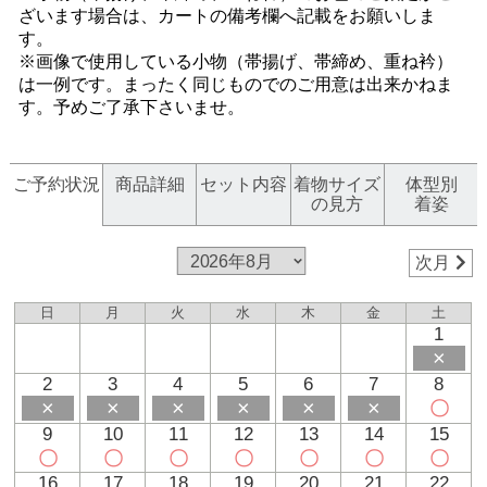
ざいます場合は、カートの備考欄へ記載をお願いしま
す。
※画像で使用している小物（帯揚げ、帯締め、重ね衿）
は一例です。まったく同じものでのご用意は出来かねま
す。予めご了承下さいませ。
ご予約状況
商品詳細
セット内容
着物サイズ
体型別
の見方
着姿
次月
日
月
火
水
木
金
土
1
×
2
3
4
5
6
7
8
×
×
×
×
×
×
〇
9
10
11
12
13
14
15
〇
〇
〇
〇
〇
〇
〇
16
17
18
19
20
21
22