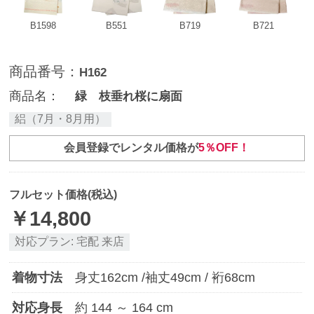
B1598
B551
B719
B721
商品番号：
H162
商品名：
緑 枝垂れ桜に扇面
絽（7月・8月用）
会員登録でレンタル価格が
5％OFF！
フルセット価格(税込)
￥
14,800
対応プラン:
宅配
来店
着物寸法
身丈
162
cm /袖丈
49
cm / 裄
68
cm
対応身長
約
144
～
164
cm