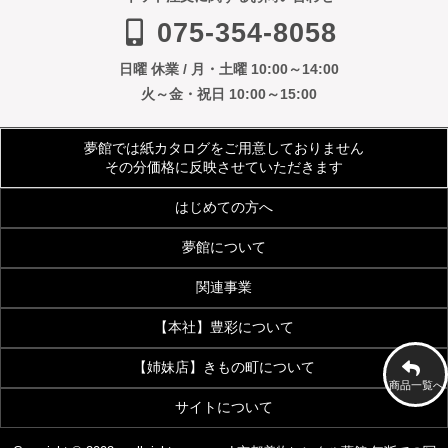
075-354-8058
日曜 休業 / 月・土曜 10:00～14:00
火～金・祝日 10:00～15:00
夢館では紙カタログをご用意しておりません
その分価格に反映させていただきます
はじめての方へ
夢館について
ご利用規約
よくあるご質問
関連事業
会社案内
アクセス
着物サイズ表
夢館会員登録のご案内
【本社】豊彩について
【着付・美容】夢館beauty
京都観光着物レンタル
お客様の声
メディア・雑誌掲載
【姉妹店】きもの町について
豊彩公式サイト
きものクリニック
夢館フォトスタジオ
京都烏丸五条観光案内所
商品一覧へ
お問い合わせ
サイトについて
着物・和装通販 京都きもの町
七五三 着物・小物
浴衣OEM事業
画像加工・データ入力代行事業
[KIMONOMACHI]本店
[七五三特集]