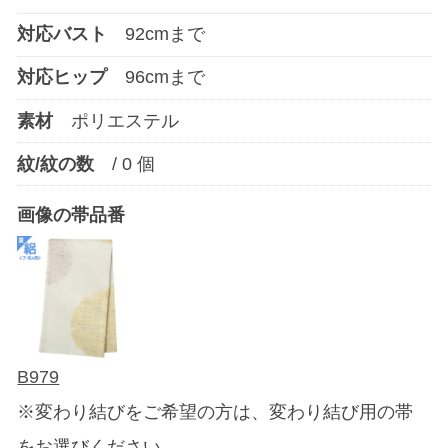
対応バスト
92
cmまで
対応ヒップ
96
cmまで
素材
ポリエステル
紋/紋の数
/
0
個
画像の帯品番
B979
※変わり結びをご希望の方は、変わり結び用の帯
をお選びください。