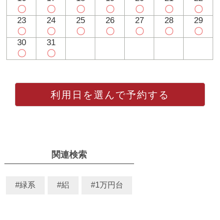
〇
〇
〇
〇
〇
〇
〇
23
24
25
26
27
28
29
〇
〇
〇
〇
〇
〇
〇
30
31
〇
〇
利用日を選んで予約する
関連検索
#緑系
#絽
#1万円台