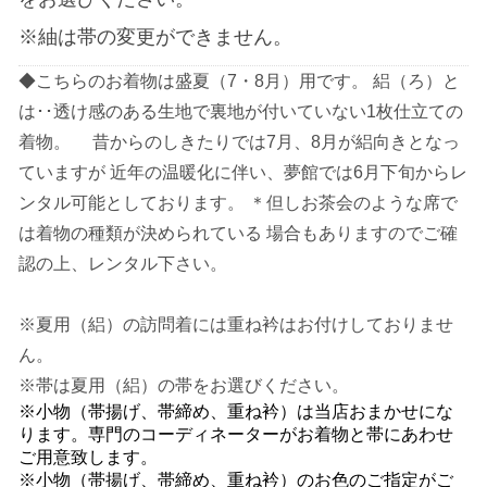
※紬は帯の変更ができません。
◆こちらのお着物は盛夏（7・8月）用です。 絽（ろ）と
は･･透け感のある生地で裏地が付いていない1枚仕立ての
着物。 昔からのしきたりでは7月、8月が絽向きとなっ
ていますが 近年の温暖化に伴い、夢館では6月下旬からレ
ンタル可能としております。 ＊但しお茶会のような席で
は着物の種類が決められている 場合もありますのでご確
認の上、レンタル下さい。
※夏用（絽）の訪問着には重ね衿はお付けしておりませ
ん。
※帯は夏用（絽）の帯をお選びください。
※小物（帯揚げ、帯締め、重ね衿）は当店おまかせにな
ります。専門のコーディネーターがお着物と帯にあわせ
ご用意致します。
※小物（帯揚げ、帯締め、重ね衿）のお色のご指定がご