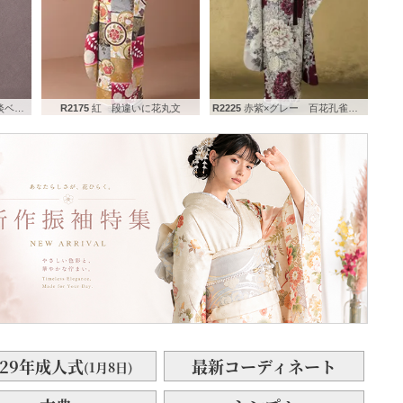
輪牡丹
R2175
紅 段違いに花丸文
R2225
赤紫×グレー 百花孔雀の羽
029年成人式
最新コーディネート
(1月8日)