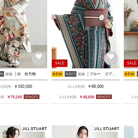
SALE
SALE
白 松竹梅
ブルー ゴブラン織調薔薇
振袖
振袖
76
NEW
R2073
NEW
￥
150,500
￥
88,000
-1月利用
12-1月利用
￥
75,200
50
%OFF
￥
48,600
45
%OFF
利用
2-11月利用
2-