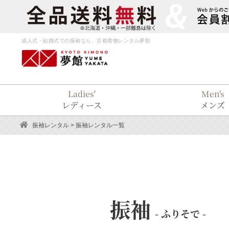
成人式・結婚式での振袖なら、京都着物レンタル夢館
Ladies'
Men's
レディース
メンズ
振袖レンタル
> 振袖レンタル一覧
振袖
- ふりそで -