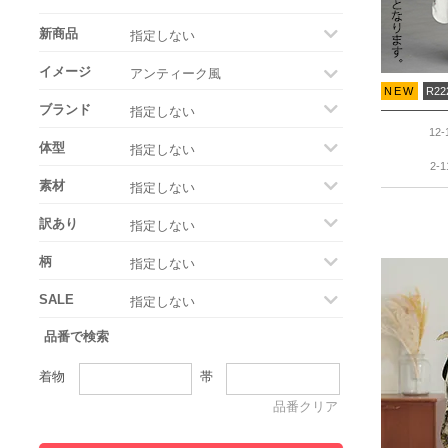
新商品
イメージ
NEW
R22
ブランド
12
体型
2-
素材
訳あり
柄
SALE
品番で検索
着物
帯
品番クリア