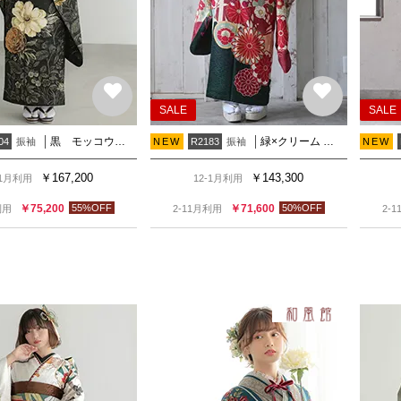
SALE
SALE
黒 モッコウバラ
緑×クリーム 菊に扇面椿
振袖
振袖
04
NEW
R2183
NEW
￥
167,200
￥
143,300
-1月利用
12-1月利用
￥
75,200
55
%OFF
￥
71,600
50
%OFF
利用
2-11月利用
2-