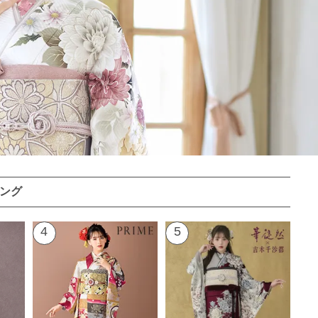
ング
4
5