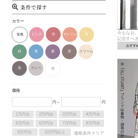
条件で探す
カラー
今もなお
ピンク
赤
オレンジ
黄
全色
記念すべ
おすす
緑
青
紫
茶
クリーム
黒
グレー
白
価格
円～
円
1万円台
2万円台
3万円台
4万円台
5万円台
6万円台
7万円台
8万円台
9万円台
10万円以上
価格条件クリア