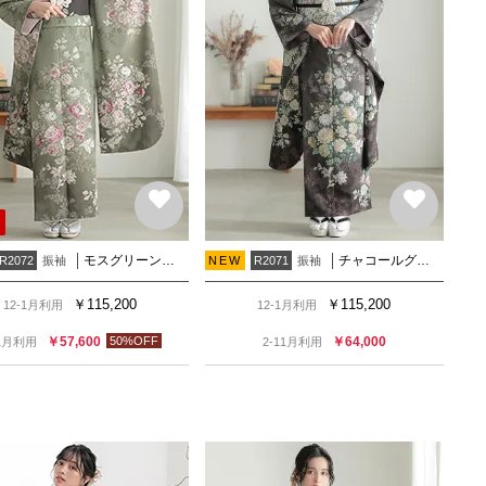
モスグリーン ゴブランブーケ
チャコールグレイ ゴブランブーケ
振袖
振袖
R2072
NEW
R2071
￥
115,200
￥
115,200
12-1月利用
12-1月利用
￥
57,600
50
%OFF
￥
64,000
11月利用
2-11月利用