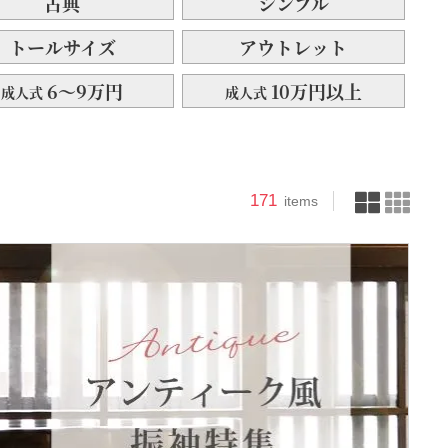
古典
シンプル
トールサイズ
アウトレット
6～9万円
10万円以上
成人式
成人式
171
items