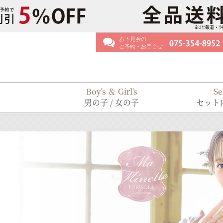
Boy's ＆ Girl's
Se
男の子 / 女の子
セット内