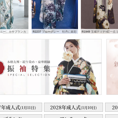
ルー カサブランカ
R2237
ブルーグレー 牡丹に銀彩
R1949
玉城ティナ×紅一点 淡ベージュ 大
27年成人式
2028年成人式
2
(1月11日)
(1月10日)