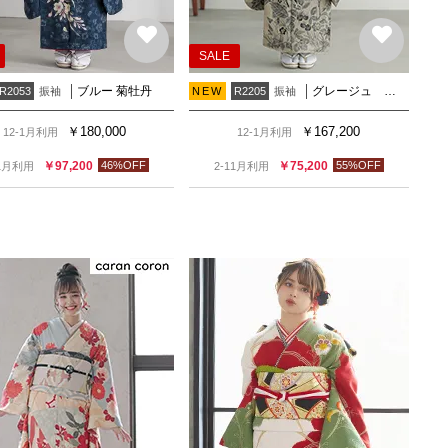
SALE
ブルー 菊牡丹
グレージュ モッコウバラ
振袖
振袖
R2053
NEW
R2205
￥
180,000
￥
167,200
12-1月利用
12-1月利用
￥
97,200
46
%OFF
￥
75,200
55
%OFF
11月利用
2-11月利用