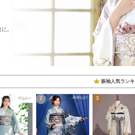
象に。
振袖人気ランキ
2
3