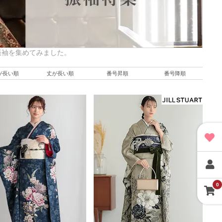
振袖を集めてみました。
が長い順
丈が長い順
番号昇順
番号降順
0