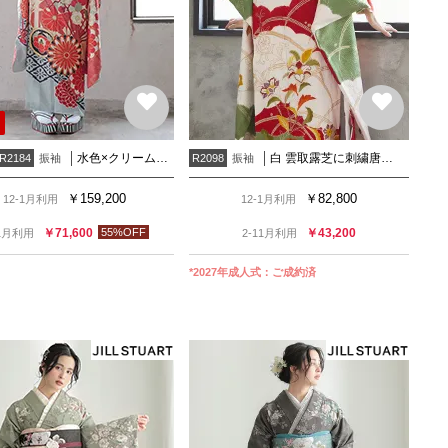
水色×クリーム 菊に扇面椿
白 雲取露芝に刺繍唐花(絹)(R703)
振袖
振袖
R2184
R2098
￥
159,200
￥
82,800
12-1月利用
12-1月利用
￥
71,600
55
%OFF
￥
43,200
11月利用
2-11月利用
*
2027年成人式：
ご成約済