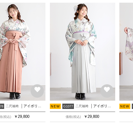
アイボリー クラシカルフラワー
アイボリー スカイミスト牡丹
二尺袖袴
二尺袖袴
78
NEW
G1077
NEW
￥
29,800
￥
29,800
格(税込)
価格(税込)