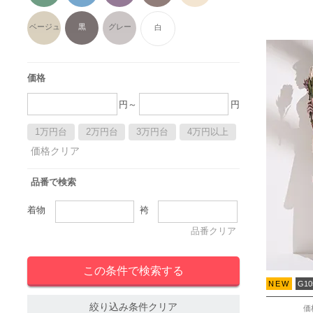
ベージュ
黒
グレー
白
価格
円～
円
1万円台
2万円台
3万円台
4万円以上
価格クリア
品番で検索
着物
袴
品番クリア
NEW
G10
絞り込み条件クリア
価