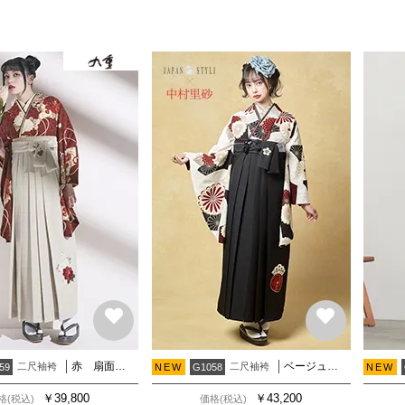
赤 扇面に梅牡丹
ベージュ 扇面に菊
二尺袖袴
二尺袖袴
59
NEW
G1058
NEW
￥
39,800
￥
43,200
格(税込)
価格(税込)