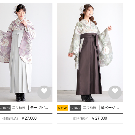
モーヴピンク アネモネ
薄ベージュグレー アネモネ
二尺袖袴
二尺袖袴
G1073
NEW
G1072
￥
27,000
￥
27,000
価格(税込)
価格(税込)