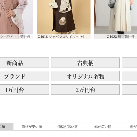
ンクホワイト 菊牡丹
G1016
ジャパンスタイル×中村里砂 ベージュ 捻じれ梅
G1023
紺 菊牡丹
新商品
古典柄
ブランド
オリジナル着物
1万円台
2万円台
め順
価格が安い順
価格が高い順
幅が広い順
裄が