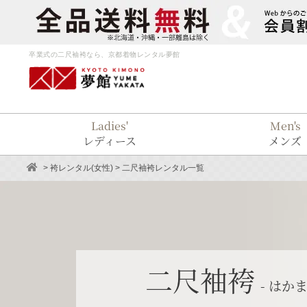
卒業式の二尺袖袴なら、京都着物レンタル夢館
Ladies'
Men's
レディース
メンズ
>
袴レンタル(女性)
> 二尺袖袴レンタル一覧
二尺袖袴
- はかま