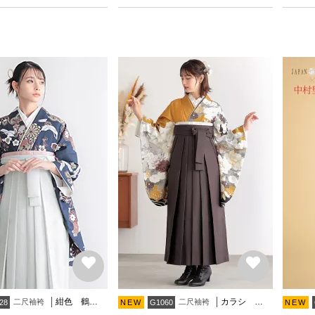
紺色 鶴と花紋に紗綾形
カラシ 貝桶に牡丹
二尺袖袴
二尺袖袴
28
NEW
G1060
NEW