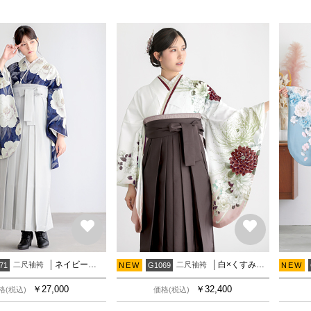
ネイビー アネモネ
白×くすみピンク 乱菊
二尺袖袴
二尺袖袴
71
NEW
G1069
NEW
￥
27,000
￥
32,400
格(税込)
価格(税込)