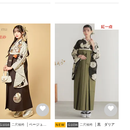
ベージュ 捻じれ梅
黒 ダリア
二尺袖袴
二尺袖袴
G1016
NEW
G1034