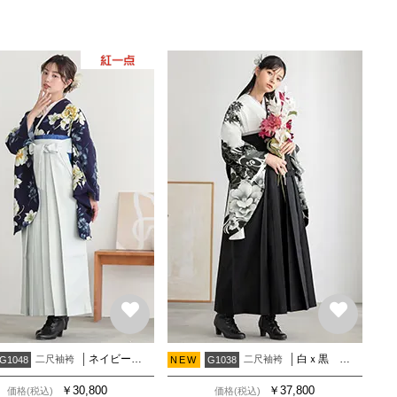
ネイビー セキチク
白ｘ黒 桜楓に椿
二尺袖袴
二尺袖袴
G1048
NEW
G1038
￥
30,800
￥
37,800
価格(税込)
価格(税込)