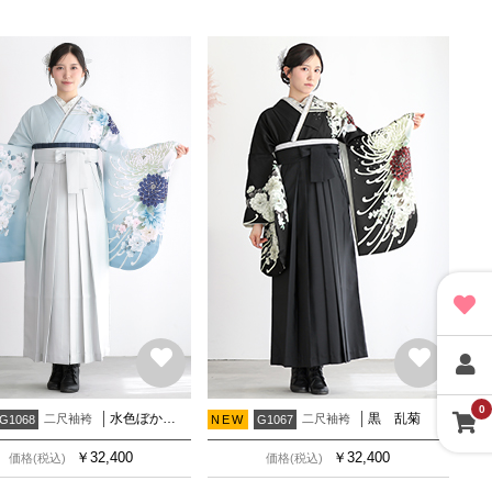
0
水色ぼかし 乱菊
黒 乱菊
二尺袖袴
二尺袖袴
G1068
NEW
G1067
￥
32,400
￥
32,400
価格(税込)
価格(税込)