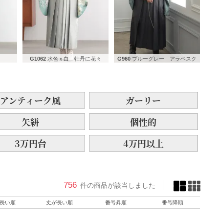
G1062
水色ｘ白 牡丹に花々
G960
ブルーグレー アラベスク
アンティーク風
ガーリー
矢絣
個性的
3万円台
4万円以上
756
件の商品が該当しました
長い順
丈が長い順
番号昇順
番号降順