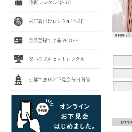
宅配レンタル4泊5日
来店着付けレンタル1泊2日
G1006
ピ
会員登録で全品5％OFF
安心のフルセットレンタル
京都で無料お下見会毎日開催
おすす