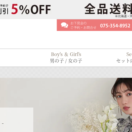
Boy's ＆ Girl's
Se
男の子 / 女の子
セット内
 -