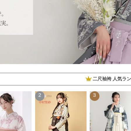
で。
充実。
二尺袖袴 人気ラ
2
3