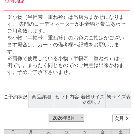
1,100円
(税込)
※小物（半幅帯 重ね衿）は当店おまかせになりま
す。 専門のコーディネーターがお着物と帯にあわせ
ご用意致します。
※小物（半幅帯 重ね衿）のお色のご指定がござい
ます場合は、カートの備考欄へ記載をお願いしま
す。
※画像で使用している小物（半幅帯 重ね衿）は一
例です。まったく同じものでのご用意は出来かねま
す。予めご了承下さいませ。
ご予約状況
商品詳細
セット内容
着物サイズ
袴サイズ表
の測り方
次月
日
月
火
水
木
金
土