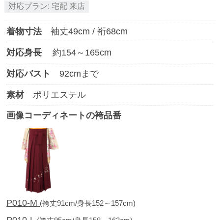
対応プラン:
宅配
来店
着物寸法
袖丈
49
cm / 裄
68
cm
対応身長
約
154
～
165
cm
対応バスト
92
cmまで
素材
ポリエステル
画像コーディネートの袴品番
P010-M
(袴丈91cm/身長152～157cm)
P010-L