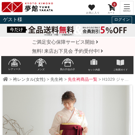
0
ゲスト
様
ログイン
ご満足安心保障サービス開始
無料! 来店お下見会 予約受付中!
レディース
メンズ
男の子/女の子
セット内容
ご利用ガイド
>
袴レンタル(女性)
>
先生袴
>
先生袴商品一覧
>
H1029
ジャパンスタイル