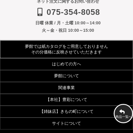
ネット注文に関するお問い合わせ
075-354-8058
日曜 休業 / 月・土曜 10:00～14:00
火～金・祝日 10:00～15:00
夢館では紙カタログをご用意しておりません
その分価格に反映させていただきます
はじめての方へ
夢館について
ご利用規約
よくあるご質問
関連事業
会社案内
アクセス
着物サイズ表
夢館会員登録のご案内
【本社】豊彩について
【着付・美容】夢館beauty
京都観光着物レンタル
お客様の声
メディア・雑誌掲載
【姉妹店】きもの町について
豊彩公式サイト
きものクリニック
夢館フォトスタジオ
京都烏丸五条観光案内所
商品一覧へ
お問い合わせ
サイトについて
着物・和装通販 京都きもの町
七五三 着物・小物
浴衣OEM事業
画像加工・データ入力代行事業
[KIMONOMACHI]本店
[七五三特集]