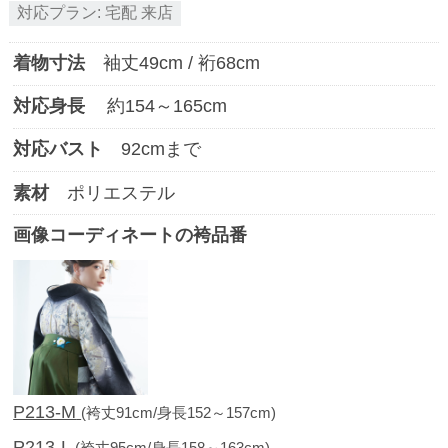
対応プラン:
宅配
来店
着物寸法
袖丈
49
cm / 裄
68
cm
対応身長
約
154
～
165
cm
対応バスト
92
cmまで
素材
ポリエステル
画像コーディネートの袴品番
P213-M
(袴丈91cm/身長152～157cm)
P213-L