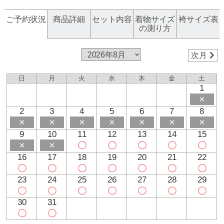
ご予約状況
商品詳細
セット内容
着物サイズ
袴サイズ表
の測り方
次月
日
月
火
水
木
金
土
1
×
2
3
4
5
6
7
8
×
×
×
×
×
×
×
9
10
11
12
13
14
15
×
×
〇
〇
〇
〇
〇
16
17
18
19
20
21
22
〇
〇
〇
〇
〇
〇
〇
23
24
25
26
27
28
29
〇
〇
〇
〇
〇
〇
〇
30
31
〇
〇