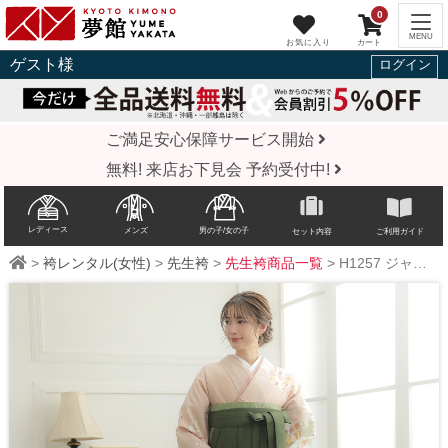
0
ゲスト
様
ログイン
ご満足安心保障サービス開始
無料! 来店お下見会 予約受付中!
レディース
メンズ
男の子/女の子
セット内容
ご利用ガイド
>
袴レンタル(女性)
>
先生袴
>
先生袴商品一覧
>
H1257
ジャパンスタイル