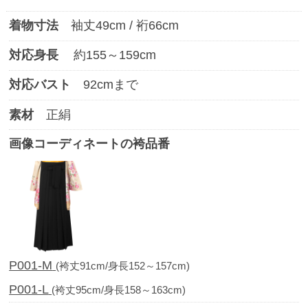
着物寸法
袖丈
49
cm / 裄
66
cm
対応身長
約
155
～
159
cm
対応バスト
92
cmまで
素材
正絹
画像コーディネートの袴品番
P001-M
(袴丈91cm/身長152～157cm)
P001-L
(袴丈95cm/身長158～163cm)