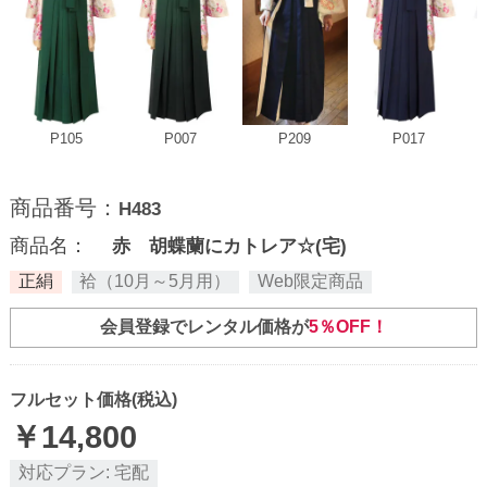
P105
P007
P209
P017
商品番号：
H483
商品名：
赤 胡蝶蘭にカトレア☆(宅)
正絹
袷（10月～5月用）
Web限定商品
会員登録でレンタル価格が
5％OFF！
フルセット価格(税込)
￥
14,800
対応プラン:
宅配