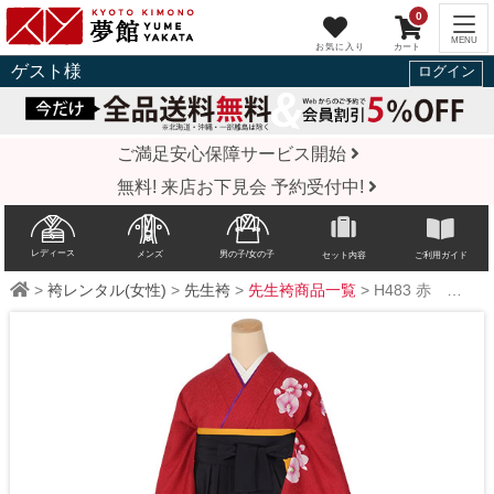
0
ゲスト
様
ログイン
ご満足安心保障サービス開始
無料! 来店お下見会 予約受付中!
レディース
メンズ
男の子/女の子
セット内容
ご利用ガイド
>
袴レンタル(女性)
>
先生袴
>
先生袴商品一覧
>
H483
赤 胡蝶蘭にカトレア☆(宅)