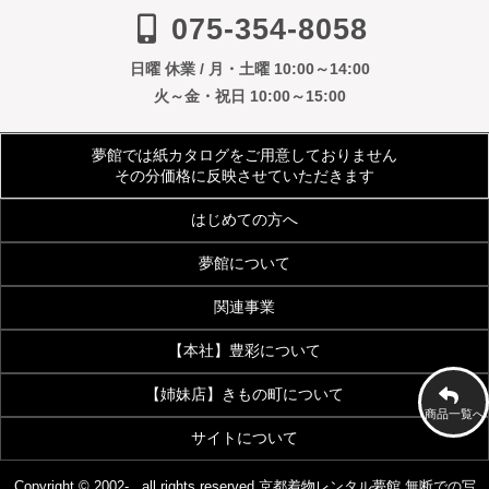
075-354-8058
日曜 休業 / 月・土曜 10:00～14:00
火～金・祝日 10:00～15:00
夢館では紙カタログをご用意しておりません
その分価格に反映させていただきます
はじめての方へ
夢館について
ご利用規約
よくあるご質問
関連事業
会社案内
アクセス
着物サイズ表
夢館会員登録のご案内
【本社】豊彩について
【着付・美容】夢館beauty
京都観光着物レンタル
お客様の声
メディア・雑誌掲載
【姉妹店】きもの町について
豊彩公式サイト
きものクリニック
夢館フォトスタジオ
京都烏丸五条観光案内所
商品一覧へ
お問い合わせ
サイトについて
着物・和装通販 京都きもの町
七五三 着物・小物
浴衣OEM事業
画像加工・データ入力代行事業
[KIMONOMACHI]本店
[七五三特集]
特定商取引法に基づく表示
プライバシーポリシー
Copyright © 2002- . all rights reserved.
京都着物レンタル夢館
無断での写