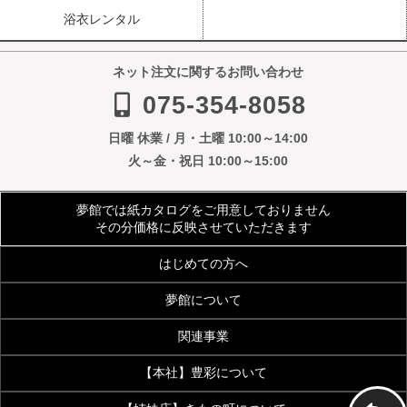
浴衣レンタル
ネット注文に関するお問い合わせ
075-354-8058
日曜 休業 / 月・土曜 10:00～14:00
火～金・祝日 10:00～15:00
夢館では紙カタログをご用意しておりません
その分価格に反映させていただきます
はじめての方へ
夢館について
ご利用規約
よくあるご質問
関連事業
会社案内
アクセス
着物サイズ表
夢館会員登録のご案内
【本社】豊彩について
【着付・美容】夢館beauty
京都観光着物レンタル
お客様の声
メディア・雑誌掲載