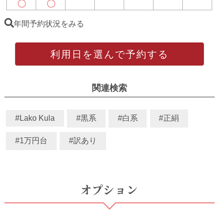
〇
〇
年間予約状況をみる
利用日を選んで予約する
関連検索
#Lako Kula
#黒系
#白系
#正絹
#1万円台
#訳あり
オプション