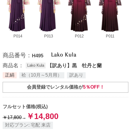
P014
P013
P012
P011
商品番号：
H495
商品名：
【訳あり】黒 牡丹と蘭
Lako Kula
正絹
袷（10月～5月用）
訳あり
会員登録でレンタル価格が
5％OFF！
フルセット価格(税込)
￥
14,800
￥
17,800
→
対応プラン:
宅配
来店