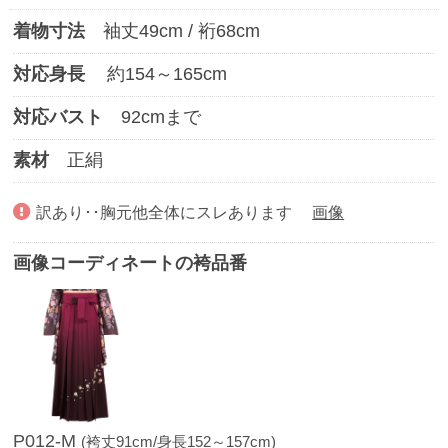
着物寸法
袖丈
49
cm / 裄
68
cm
対応身長
約
154
～
165
cm
対応バスト
92
cmまで
素材
正絹
訳あり･･
胸元他全体にスレあります
画像
画像コーディネートの袴品番
P012-M
(袴丈91cm/身長152～157cm)