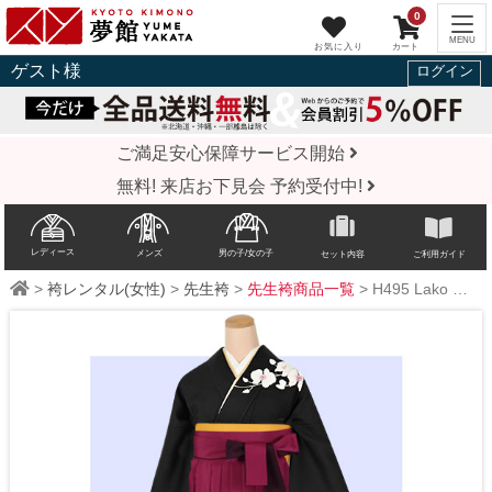
0
ゲスト
様
ログイン
ご満足安心保障サービス開始
無料! 来店お下見会 予約受付中!
レディース
メンズ
男の子/女の子
セット内容
ご利用ガイド
>
袴レンタル(女性)
>
先生袴
>
先生袴商品一覧
>
H495
Lako Kula