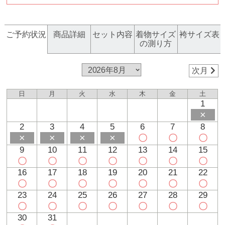
ご予約状況
商品詳細
セット内容
着物サイズ
袴サイズ表
の測り方
次月
日
月
火
水
木
金
土
1
×
2
3
4
5
6
7
8
×
×
×
×
〇
〇
〇
9
10
11
12
13
14
15
〇
〇
〇
〇
〇
〇
〇
16
17
18
19
20
21
22
〇
〇
〇
〇
〇
〇
〇
23
24
25
26
27
28
29
〇
〇
〇
〇
〇
〇
〇
30
31