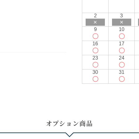
2
3
×
×
9
10
〇
〇
16
17
〇
〇
23
24
〇
〇
30
31
〇
〇
オプション商品