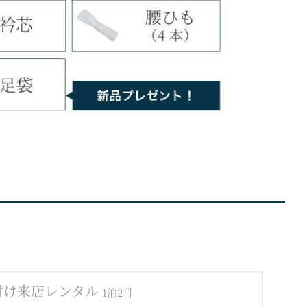
付け来店レンタル
1泊2日