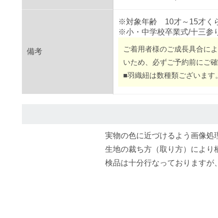
※対象年齢 10才～15才く
※小・中学校卒業式/十三参
ご着用者様のご成長具合によ
備考
いため、必ずご予約前にご
■羽織紐は数種類ございます
実物の色に近づけるよう画像処
生地の裁ち方（取り方）により
検品は十分行なっておりますが