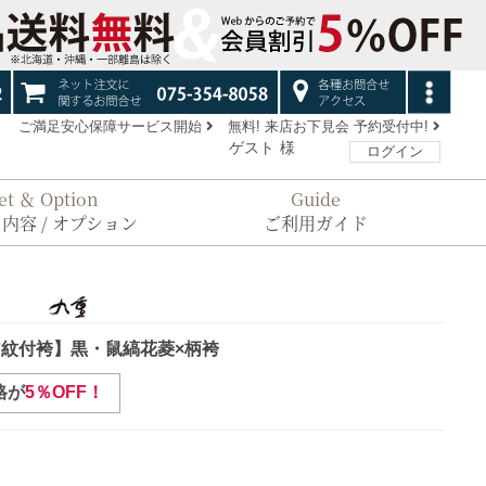
ご満足安心保障サービス開始
無料! 来店お下見会 予約受付中!
ゲスト
様
ログイン
et ＆ Option
Guide
内容 / オプション
ご利用ガイド
紋付袴】黒・鼠縞花菱×柄袴
格が
5％OFF！