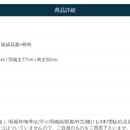
商品詳細
鼠縞花菱×柄袴
cm / 羽織丈
77
cm / 袴丈
82
cm
ま）/長襦袢/角帯/お守り/羽織紐/肌着/衿芯/腰ひも4本/雪駄
テコはついていませんので、ご自身のものをご用意下さいませ