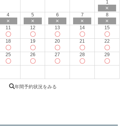
1
×
4
5
6
7
8
×
×
×
×
×
11
12
13
14
15
〇
〇
〇
〇
〇
18
19
20
21
22
〇
〇
〇
〇
〇
25
26
27
28
29
〇
〇
〇
〇
〇
年間予約状況をみる