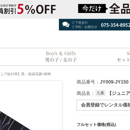
Boy's ＆ Girl's
S
男の子 / 女の子
セット
ニア紋付袴】黒・鼠縞花菱×柄袴
商品番号：
JY009-JY150
商品名：
九重
【ジュニア
会員登録でレンタル価
フルセット価格(税込)