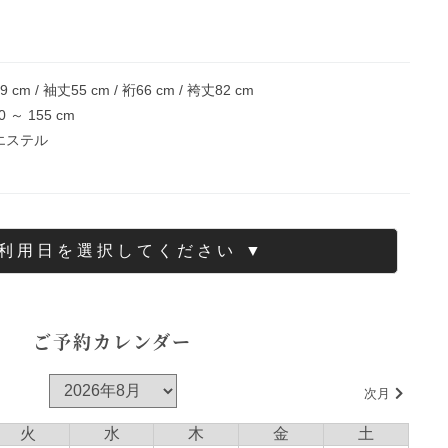
89
cm / 袖丈
55
cm / 裄
66
cm / 袴丈
82
cm
0
～
155
cm
エステル
ご利用日を選択してください ▼
ご予約カレンダー
次月
火
水
木
金
土