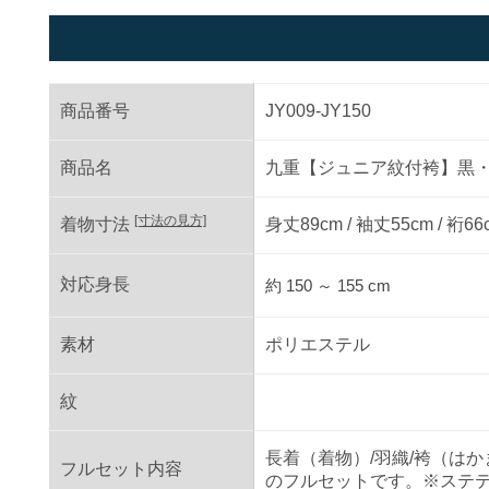
商品番号
JY009-JY150
商品名
九重
【ジュニア紋付袴】黒・
[寸法の見方]
着物寸法
身丈
89
cm / 袖丈
55
cm / 裄
66
対応身長
約
150
～
155
cm
素材
ポリエステル
紋
長着（着物）/羽織/袴（はか
フルセット内容
のフルセットです。※ステ