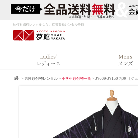
紋付羽織袴レンタルなら、京都着物レンタル夢館
Ladies'
Men's
レディース
メンズ
>
男性紋付袴レンタル
>
小学生紋付袴一覧
>
JY009-JY150
九重
【ジュ