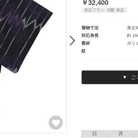
￥
32,400
対応プラン:
宅配
来店
着物寸法
身丈
対応身長
約
15
素材
ポリ
紋
▼ 
日
月