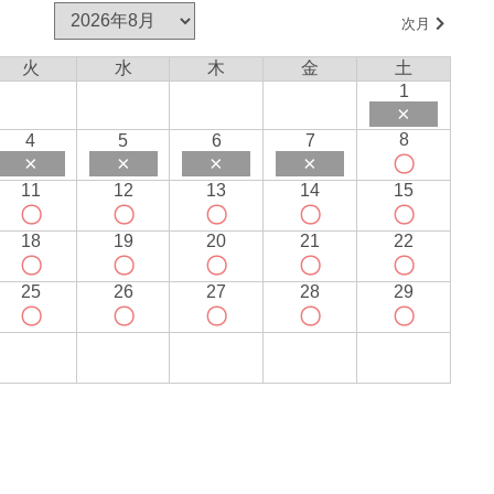
次月
火
水
木
金
土
1
×
8
4
5
6
7
×
×
×
×
〇
11
12
13
14
15
〇
〇
〇
〇
〇
18
19
20
21
22
〇
〇
〇
〇
〇
25
26
27
28
29
〇
〇
〇
〇
〇