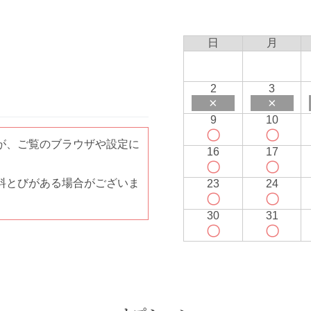
日
月
2
3
×
×
9
10
〇
〇
が、ご覧のブラウザや設定に
16
17
〇
〇
料とびがある場合がございま
23
24
〇
〇
30
31
〇
〇