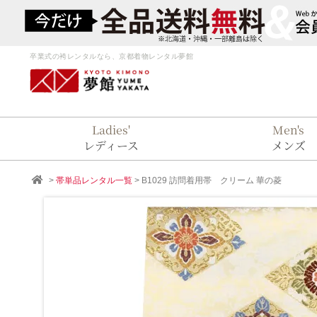
卒業式の袴レンタルなら、京都着物レンタル夢館
Ladies'
Men's
レディース
メンズ
>
帯単品レンタル一覧
>
B1029
訪問着用帯 クリーム 華の菱