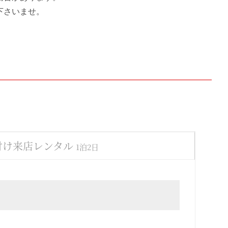
下さいませ。
付け来店レンタル
1泊2日