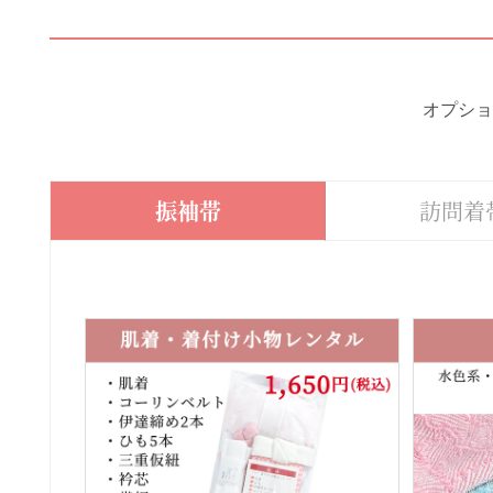
オプショ
振袖帯
訪問着