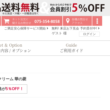
ご満足安心保障サービス開始
無料! 来店お下見会 予約受付中!
ゲスト
様
ログイン
et ＆ Option
Guide
内容 / オプション
ご利用ガイド
クリーム 華の菱
格が
5％OFF！