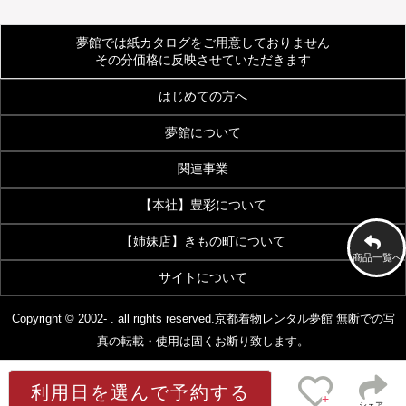
夢館では紙カタログをご用意しておりません
その分価格に反映させていただきます
はじめての方へ
夢館について
ご利用規約
よくあるご質問
関連事業
会社案内
アクセス
着物サイズ表
夢館会員登録のご案内
【本社】豊彩について
【着付・美容】夢館beauty
京都観光着物レンタル
お客様の声
メディア・雑誌掲載
【姉妹店】きもの町について
豊彩公式サイト
きものクリニック
夢館フォトスタジオ
京都烏丸五条観光案内所
商品一覧へ
お問い合わせ
サイトについて
着物・和装通販 京都きもの町
七五三 着物・小物
浴衣OEM事業
画像加工・データ入力代行事業
[KIMONOMACHI]本店
[七五三特集]
特定商取引法に基づく表示
プライバシーポリシー
Copyright © 2002- . all rights reserved.
京都着物レンタル夢館
無断での写
真の転載・使用は固くお断り致します。
浴衣
成人式 振袖
スタッフ募集
[浴衣館]
[振袖館]
利用日を選んで予約する
シェア