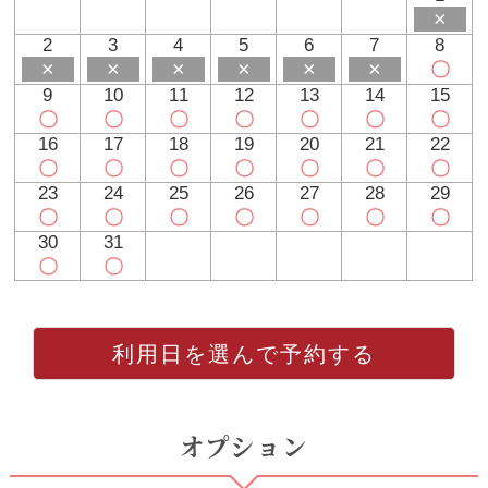
×
2
3
4
5
6
7
8
×
×
×
×
×
×
〇
9
10
11
12
13
14
15
〇
〇
〇
〇
〇
〇
〇
16
17
18
19
20
21
22
〇
〇
〇
〇
〇
〇
〇
23
24
25
26
27
28
29
〇
〇
〇
〇
〇
〇
〇
30
31
〇
〇
利用日を選んで予約する
オプション