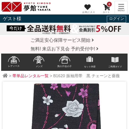
0
ゲスト
様
ログイン
ご満足安心保障サービス開始
無料! 来店お下見会 予約受付中!
レディース
メンズ
男の子/女の子
セット内容
ご利用ガイド
>
帯単品レンタル一覧
>
B1620
振袖用帯 黒 チェーンと薔薇