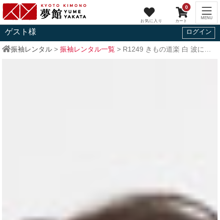
0
ゲスト
様
ログイン
振袖レンタル
>
振袖レンタル一覧
>
R1249
きもの道楽
白 波に松鶴