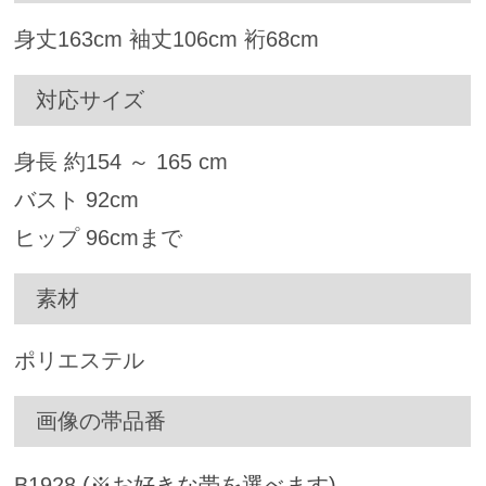
身丈
163
cm 袖丈
106
cm 裄
68
cm
対応サイズ
身長 約
154
～
165
cm
バスト
92
cm
ヒップ
96
cmまで
素材
ポリエステル
画像の帯品番
B1928
(※お好きな帯を選べます)