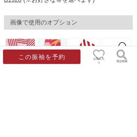
画像で使用のオプション
この振袖を予約
お気に入
商品検索
り
0
[販売]半衿/ｽﾄﾗｲﾌﾟ
グレードアップ帯
志古貴(しごき)赤
【訳あり】水引刺
赤
繍-黒
3,300円
16,500円
(税込)
(税込)
6,800円
5,500円
(税込)
(税込)
ゲスト
様
フルセット内容
振袖着用に必要なものが全て揃った