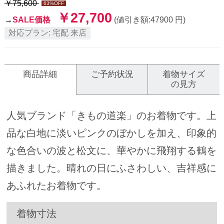
￥
75,600
63
%OFF
￥
27,700
→
SALE価格
(値引き額:
47900
円)
対応プラン:
宅配
来店
商品詳細
ご予約状況
着物サイズ
の見方
人気ブランド「きもの道楽」のお着物です。上
品な白地に淡いピンクのぼかしを加え、印象的
な色合いの波と松文に、華やかに飛翔する鶴を
描きました。晴れの日にふさわしい、吉祥感に
あふれたお着物です。
着物寸法