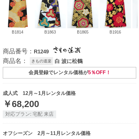
B1814
B1863
B1865
B1916
商品番号：
R1249
商品名：
白 波に松鶴
きもの道楽
会員登録でレンタル価格が
5％OFF！
成人式 12月～1月レンタル価格
￥
68,200
対応プラン:
宅配
来店
オフシーズン 2月～11月レンタル価格