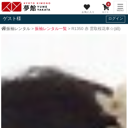
0
ゲスト
様
ログイン
振袖レンタル
>
振袖レンタル一覧
>
R1350
赤 雲取桜花車☆(絹)