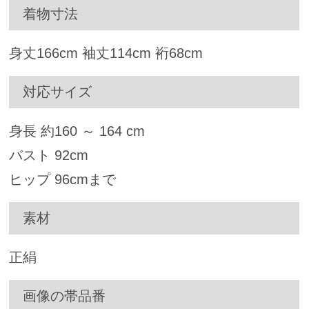
着物寸法
身丈
166
cm 袖丈
114
cm 裄
68
cm
対応サイズ
身長 約
160
～
164
cm
バスト
92
cm
ヒップ
96
cmまで
素材
正絹
画像の帯品番