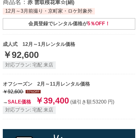
商品名：
赤 雲取桜花車☆(絹)
12月～3月前撮り・京町家・ロケ対象外
会員登録でレンタル価格が
5％OFF！
成人式 12月～1月レンタル価格
￥
92,600
対応プラン:
宅配
来店
オフシーズン 2月～11月レンタル価格
￥
92,600
57
%OFF
￥
39,400
→
SALE価格
(値引き額:
53200
円)
対応プラン:
宅配
来店