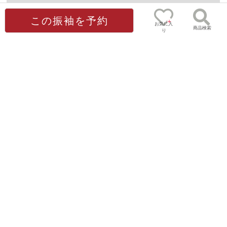
B1773
(※お好きな帯を選べます)
この振袖を予約
お気に入
商品検索
り
0
画像で使用のオプション
ゲスト
様
完売しました
完売しました
[販売]髪飾り(つま
[販売]重ね衿-市
帯揚げ/無地-黒
帯締め/丸組-黒
み 白)
松/黒
2,200円
4,400円
(税込)
(税込)
11,000円
6,600円
(税込)
(税込)
志古貴(しごき)黒
【訳あり】水引刺