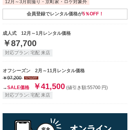
12月～3月前撮り・京町家・ロケ対象外
会員登録でレンタル価格が
5％OFF！
成人式 12月～1月レンタル価格
￥
87,700
対応プラン:
宅配
来店
オフシーズン 2月～11月レンタル価格
￥
97,200
57
%OFF
￥
41,500
→
SALE価格
(値引き額:
55700
円)
対応プラン:
宅配
来店