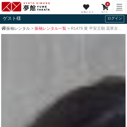
0
ゲスト
様
ログイン
振袖レンタル
>
振袖レンタル一覧
>
R1479
黄 平安王朝 花草古典文(絹)