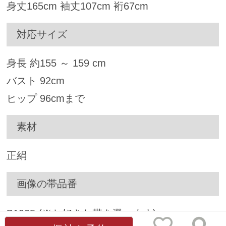
身丈
165
cm 袖丈
107
cm 裄
67
cm
対応サイズ
身長 約
155
～
159
cm
バスト
92
cm
ヒップ
96
cmまで
素材
正絹
画像の帯品番
B1925
(※お好きな帯を選べます)