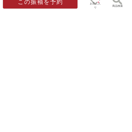
この振袖を予約
お気に入
商品検索
り
画像で使用のオプション
0
ゲスト
様
[販売]髪飾り
フェイクファー
[販売]半衿/椿
[販売]重ね衿|菊菱/
(グレー)
白
11,000円
15,200円
(税込)
(税込)
5,500円
6,600円
(税込)
(税込)
帯締め/丸ぐけ-白
グレードアップ帯
【訳あり】水引刺
繍-赤
4,400円
3,300円
(税込)
(税込)
5,500円
(税込)