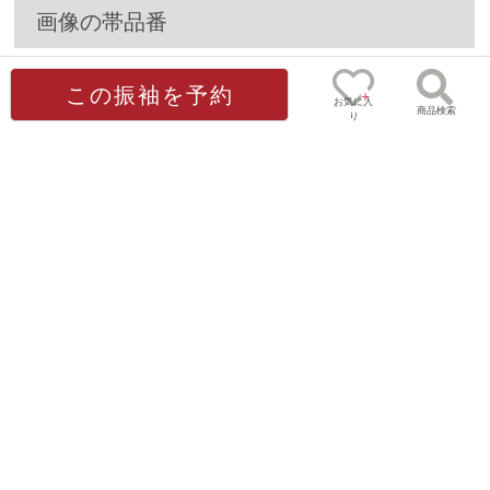
画像の帯品番
B1977
(※お好きな帯を選べます)
この振袖を予約
お気に入
商品検索
り
0
画像で使用のオプション
ゲスト
様
[販売]髪飾りﾎﾜｲﾄ
フェイクファー
[販売]半衿(市松/
[販売]重ね衿|菊菱/
02
(グレー)
白金)
白
6,600円
5,500円
9,400円
6,600円
(税込)
(税込)
(税込)
(税込)