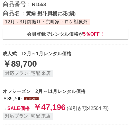
商品番号：
R1553
商品名：
黄緑 熨斗貝桶に花(絹)
12月～3月前撮り・京町家・ロケ対象外
会員登録でレンタル価格が
5％OFF！
成人式 12月～1月レンタル価格
￥
89,700
対応プラン:
宅配
来店
オフシーズン 2月～11月レンタル価格
￥
89,700
47
%OFF
￥
47,196
→
SALE価格
(値引き額:
42504
円)
対応プラン:
宅配
来店