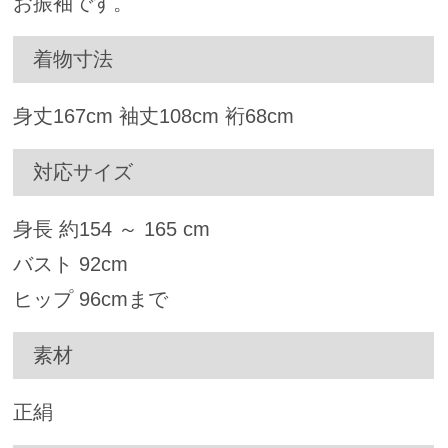
お振袖です。
着物寸法
身丈
167
cm 袖丈
108
cm 裄
68
cm
対応サイズ
身長 約
154
～
165
cm
バスト
92
cm
ヒップ
96
cmまで
素材
正絹