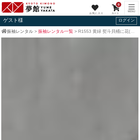
0
ゲスト
様
ログイン
振袖レンタル
>
振袖レンタル一覧
>
R1553
黄緑 熨斗貝桶に花(絹)