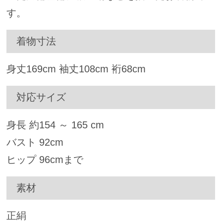
す。
着物寸法
身丈
169
cm 袖丈
108
cm 裄
68
cm
対応サイズ
身長 約
154
～
165
cm
バスト
92
cm
ヒップ
96
cmまで
素材
正絹