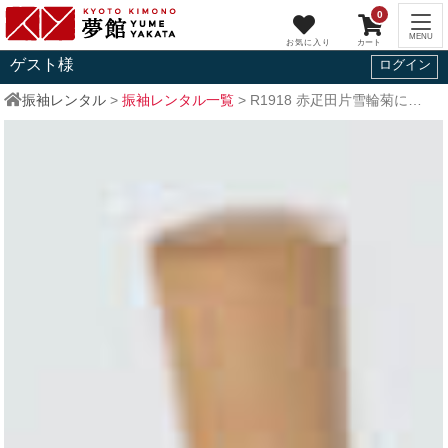
0
ゲスト
様
ログイン
振袖レンタル
>
振袖レンタル一覧
>
R1918
赤疋田片雪輪菊に宝尽くし☆(絹)