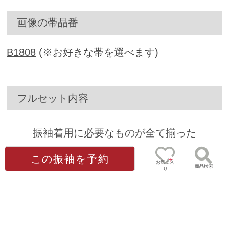
画像の帯品番
B1808
(※お好きな帯を選べます)
フルセット内容
振袖着用に必要なものが全て揃った
安心の17点フルセットです。
この振袖を予約
お気に入
商品検索
り
①振袖
②袋帯
③帯締
④帯揚
0
ゲスト
様
⑤重ね衿
⑥衿芯
⑦⑧草履・バ
⑨長襦袢