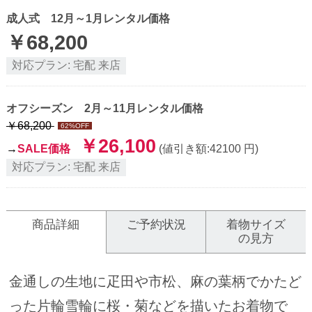
成人式 12月～1月レンタル価格
￥
68,200
対応プラン:
宅配
来店
オフシーズン 2月～11月レンタル価格
￥
68,200
62
%OFF
￥
26,100
→
SALE価格
(値引き額:
42100
円)
対応プラン:
宅配
来店
商品詳細
ご予約状況
着物サイズ
の見方
金通しの生地に疋田や市松、麻の葉柄でかたど
った片輪雪輪に桜・菊などを描いたお着物で