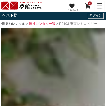
0
ゲスト
様
ログイン
振袖レンタル
>
振袖レンタル一覧
>
R2103
東京レトロ
クリーム 椿に梅