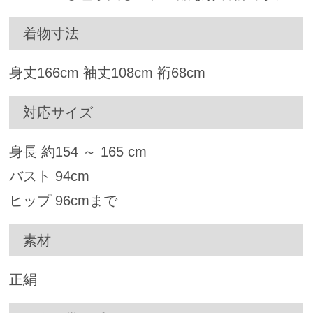
着物寸法
身丈
166
cm 袖丈
108
cm 裄
68
cm
対応サイズ
身長 約
154
～
165
cm
バスト
94
cm
ヒップ
96
cmまで
素材
正絹