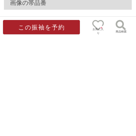
画像の帯品番
B2067
(※お好きな帯を選べます)
この振袖を予約
お気に入
商品検索
り
0
フルセット内容
ゲスト
様
振袖着用に必要なものが全て揃った
安心の17点フルセットです。
①振袖
②袋帯
③帯締
④帯揚
⑤重ね衿
⑥衿芯
⑦⑧草履・バ
⑨長襦袢
ッグ