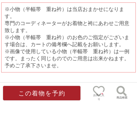
※小物（半幅帯 重ね衿）は当店おまかせになりま
す。
専門のコーディネーターがお着物と袴にあわせご用意
致します。
※小物（半幅帯 重ね衿）のお色のご指定がございま
す場合は、カートの備考欄へ記載をお願いします。
※画像で使用している小物（半幅帯 重ね衿）は一例
です。まったく同じものでのご用意は出来かねます。
予めご了承下さいませ。
画像で使用のオプション
この着物を予約
お気に入
商品検索
り
0
ゲスト
様
完売しました