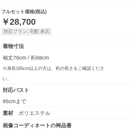
フルセット価格(税込)
￥
28,700
対応プラン:
宅配
来店
着物寸法
袖丈
76
cm / 裄
68
cm
※身長165cm以上の方は、裄の長さをご確認くださ
い。
対応バスト
95
cmまで
素材
ポリエステル
画像コーディネートの袴品番