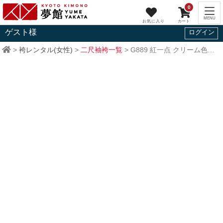
0
ゲスト
様
ログイン
>
袴レンタル(女性)
>
二尺袖袴一覧
>
G889
紅一点
クリーム色 矢絣に菊梅