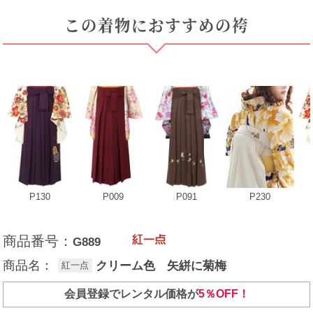
この着物におすすめの袴
P130
P009
P091
P230
商品番号：
G889
商品名：
クリーム色 矢絣に菊梅
紅一点
会員登録でレンタル価格が
5％OFF！