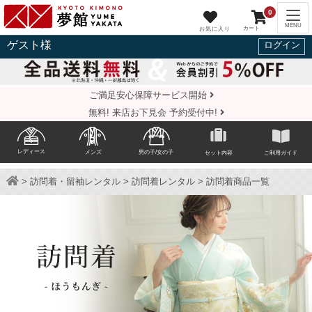
0
ゲスト
様
ログイン
ご満足安心保障サービス開始
無料! 来店お下見会 予約受付中!
レディース
メンズ
男の子/女の子
セット内容
ご利用ガイド
>
訪問着・留袖レンタル
>
訪問着レンタル
> 訪問着商品一覧