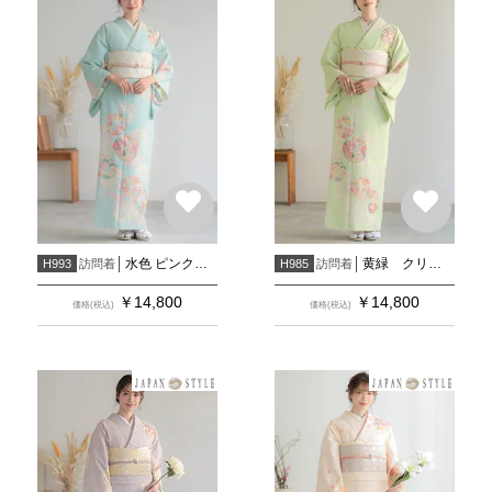
水色 ピンクぼかし花丸(H1005)
黄緑 クリームぼかし花丸(H1004)
訪問着
訪問着
H993
H985
￥
14,800
￥
14,800
価格(税込)
価格(税込)