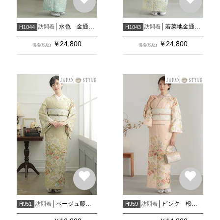
水色 金通し辻が花風 疋田滝文に花
若菜地金通し 若草ぼかし 辻が花風 花丸文疋田遠山
訪問着
訪問着
H1044
H1043
￥
24,800
￥
24,800
価格(税込)
価格(税込)
ベージュ藤色ぼかし七宝枝垂桜(H997)
ピンク 桜に七宝(H998)
訪問着
訪問着
H951
H959