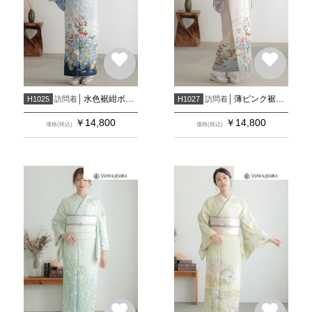
水色裾紺ボカシ 鴛鴦に花(H1026)
薄ピンク裾藤鼠ボカシ 鴛鴦に花(H1028)
訪問着
訪問着
H1025
H1027
￥
14,800
￥
14,800
価格(税込)
価格(税込)