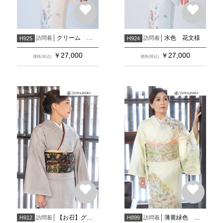
クリーム 花文様
水色 花文様
訪問着
訪問着
H925
H924
￥
27,000
￥
27,000
価格(税込)
価格(税込)
【お召】グレー 横段柄
薄黄緑色 遠山暈しに辻が花文様
訪問着
訪問着
H912
H899