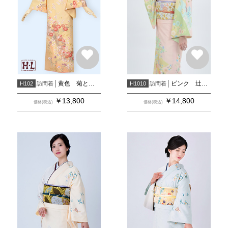
黄色 菊と白梅
ピンク 辻が花風吉祥花柄
訪問着
訪問着
H102
H1010
￥
13,800
￥
14,800
価格(税込)
価格(税込)