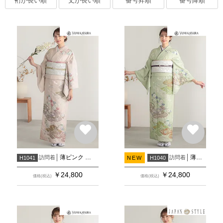
裄が長い順
丈が長い順
番号昇順
番号降順
薄ピンク 金通し辻が花風 雲型に松川菱
薄緑 金通し 辻が花風 雲型に松川菱
訪問着
訪問着
H1041
NEW
H1040
￥
24,800
￥
24,800
価格(税込)
価格(税込)