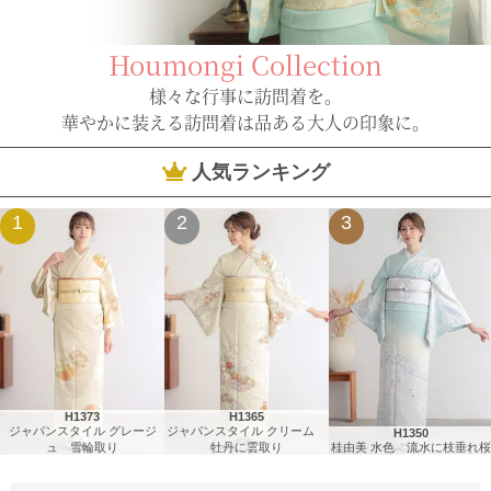
Houmongi Collection
様々な行事に訪問着を。
華やかに装える訪問着は品ある大人の印象に。
人気ランキング
1
2
3
H1373
H1365
ジャパンスタイル グレージ
ジャパンスタイル クリーム
H1350
ュ 雪輪取り
牡丹に雲取り
桂由美 水色 流水に枝垂れ桜