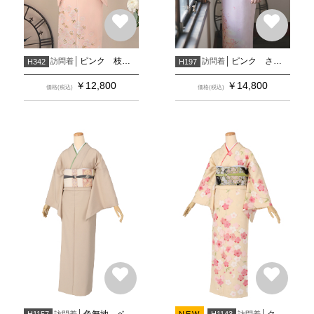
ピンク 枝垂桜に花筏
ピンク さくら
訪問着
訪問着
H342
H197
￥
12,800
￥
14,800
価格(税込)
価格(税込)
色無地 ベージュ(宅)
クリーム 枝垂桜
訪問着
訪問着