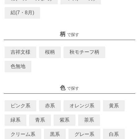
絽(7・8月)
柄
で探す
吉祥文様
桜柄
秋モチーフ柄
色無地
色
で探す
ピンク系
赤系
オレンジ系
黄系
緑系
青系
紫系
茶系
クリーム系
黒系
グレー系
白系