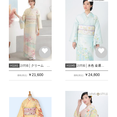
クリーム 山取ぼかし松に桜模様
水色 金通し辻が花風 疋田流水に花
訪問着
訪問着
H1161
H1045
￥
21,600
￥
24,800
価格(税込)
価格(税込)