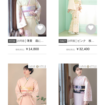
薄黄 扇に牡丹菊桜
ピンク 枝垂桜に雪輪花文
訪問着
訪問着
H724
H427
￥
14,800
￥
32,400
価格(税込)
価格(税込)