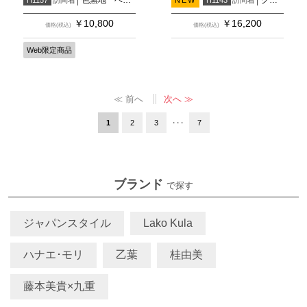
H1157
NEW
H1143
￥
10,800
￥
16,200
価格(税込)
価格(税込)
Web限定商品
≪ 前へ
次へ ≫
1
2
3
・・・
7
ブランド
で探す
ジャパンスタイル
Lako Kula
ハナエ･モリ
乙葉
桂由美
藤本美貴×九重