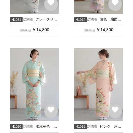
グレークリームボカシ 松川菱七宝鶴(H1022)
藤色 扇面牡丹に鶴松桜(H1015)
訪問着
訪問着
H1031
H1014
￥
14,800
￥
14,800
価格(税込)
価格(税込)
水浅黄色 扇面牡丹に鶴松桜(H1021)
ピンク 扇面牡丹に鶴松桜(H1019)
訪問着
訪問着
H1020
H1018