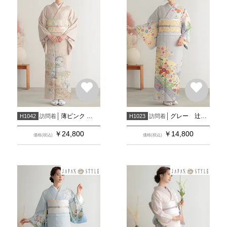
薄ピンク 金通し 辻が花風 花丸文疋田遠山
グレー 辻が花風吉祥花柄(H1024)
訪問着
訪問着
H1042
H1023
￥
24,800
￥
14,800
価格(税込)
価格(税込)