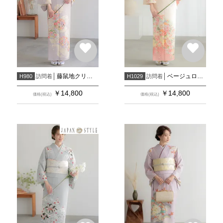
藤鼠地クリームぼかしに花丸(H1003)
ベージュローゼ 牡丹に菊桜(H1030)
訪問着
訪問着
H980
H1029
￥
14,800
￥
14,800
価格(税込)
価格(税込)