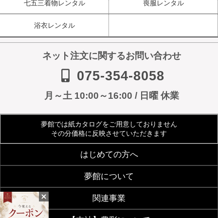
七五三着物レンタル
喪服レンタル
浴衣レンタル
ネット注文に関するお問い合わせ
075-354-8058
月～土 10:00～16:00 / 日曜 休業
夢館では紙カタログをご用意しておりません
その分価格に反映させていただきます
はじめての方へ
夢館について
ご利用規約
よくあるご質問
関連事業
会社案内
アクセス
着物サイズ表
夢館会員登録のご案内