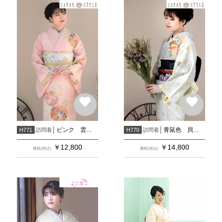
ピンク 雲取に花の丸(h774)
青鼠色 貝桶と花に宝尽し
訪問着
訪問着
H771
H770
￥
12,800
￥
14,800
価格(税込)
価格(税込)