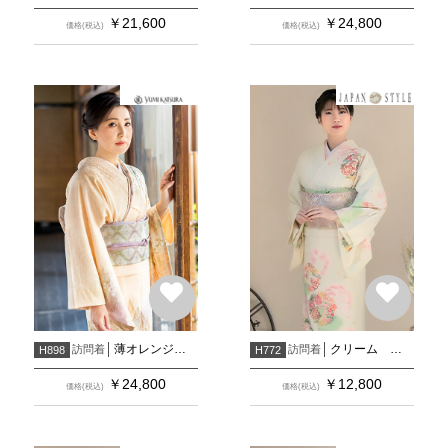
￥
21,600
￥
24,800
価格(税込)
価格(税込)
薄オレンジ 遠山暈しに辻が花文様
クリーム 花の丸
訪問着
訪問着
H898
H772
￥
24,800
￥
12,800
価格(税込)
価格(税込)