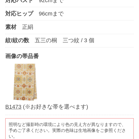
対応バスト
92
cmまで
対応ヒップ
96
cmまで
素材
正絹
紋/紋の数
五三の桐 三つ紋
/
3
個
画像の帯品番
B1473
(※お好きな帯を選べます)
照明など撮影時の環境により色の見え方が異なりますので、
予めご了承ください。実際の色味は生地画像をご参照くださ
い。