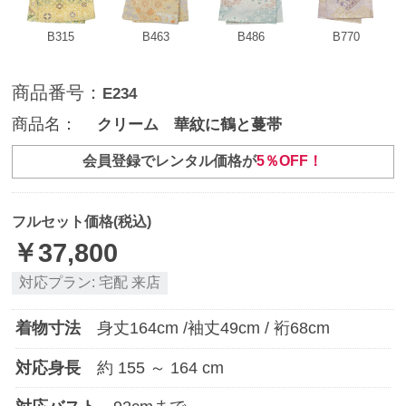
B315
B463
B486
B770
商品番号：
E234
商品名：
クリーム 華紋に鶴と蔓帯
会員登録でレンタル価格が
5％OFF！
フルセット価格(税込)
￥
37,800
対応プラン:
宅配
来店
着物寸法
身丈
164
cm /袖丈
49
cm / 裄
68
cm
対応身長
約
155
～
164
cm