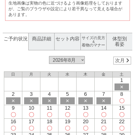
生地画像は実物の色に近づけるよう画像処理をしております
が、ご覧のブラウザや設定により若干異なって見える場合が
あります。
サイズの見方
ご予約状況
商品詳細
セット内容
体型別
&
着姿
着物のマナー
次月
日
月
火
水
木
金
土
1
×
2
3
4
5
6
7
8
×
×
×
×
×
×
〇
9
10
11
12
13
14
15
〇
〇
〇
〇
〇
〇
〇
16
17
18
19
20
21
22
〇
〇
〇
〇
〇
〇
〇