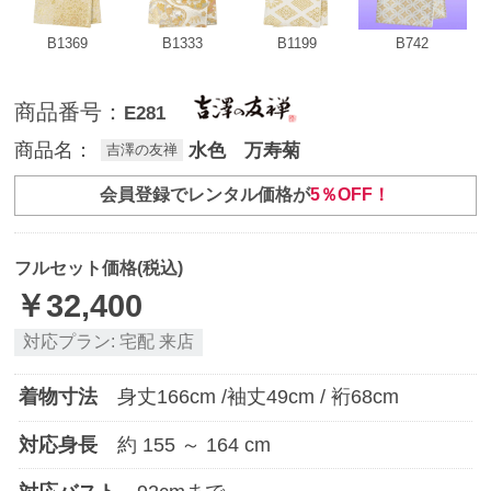
B1369
B1333
B1199
B742
商品番号：
E281
商品名：
水色 万寿菊
吉澤の友禅
会員登録でレンタル価格が
5％OFF！
フルセット価格(税込)
￥
32,400
対応プラン:
宅配
来店
着物寸法
身丈
166
cm /袖丈
49
cm / 裄
68
cm
対応身長
約
155
～
164
cm