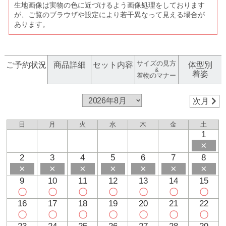
生地画像は実物の色に近づけるよう画像処理をしております
が、ご覧のブラウザや設定により若干異なって見える場合が
あります。
サイズの見方
ご予約状況
商品詳細
セット内容
体型別
&
着姿
着物のマナー
次月
日
月
火
水
木
金
土
1
×
2
3
4
5
6
7
8
×
×
×
×
×
×
×
9
10
11
12
13
14
15
〇
〇
〇
〇
〇
〇
〇
16
17
18
19
20
21
22
〇
〇
〇
〇
〇
〇
〇