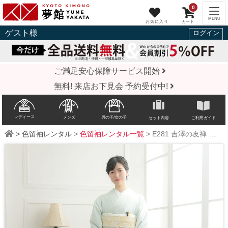
0
ゲスト
様
ログイン
ご満足安心保障サービス開始
無料! 来店お下見会 予約受付中!
レディース
メンズ
男の子/女の子
セット内容
ご利用ガイド
>
色留袖レンタル
>
色留袖レンタル一覧
>
E281
吉澤の友禅
水色