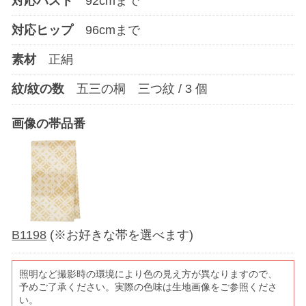
対応バスト
92
cmまで
対応ヒップ
96
cmまで
素材
正絹
紋/紋の数
五三の桐 三つ紋
/
3
個
画像の帯品番
B1198
(※お好きな帯を選べます)
照明など撮影時の環境により色の見え方が異なりますので、
予めご了承ください。実際の色味は生地画像をご参照くださ
い。