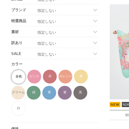
ブランド
特選商品
素材
訳あり
SALE
カラー
ピンク
赤
オレンジ
黄
全色
クリーム
緑
青
紫
黒
NEW
N24
白
価
価格