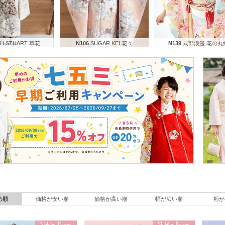
ILLSTUART 草花
N106
SUGAR KEI 花々
N139
式部浪漫 花の丸
め順
価格が安い順
価格が高い順
幅が広い順
裄が