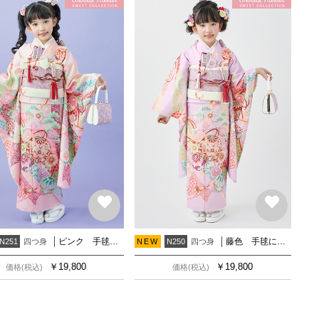
ピンク 手毬に熨斗
藤色 手毬に熨斗
四つ身
四つ身
N251
NEW
N250
￥
19,800
￥
19,800
価格(税込)
価格(税込)