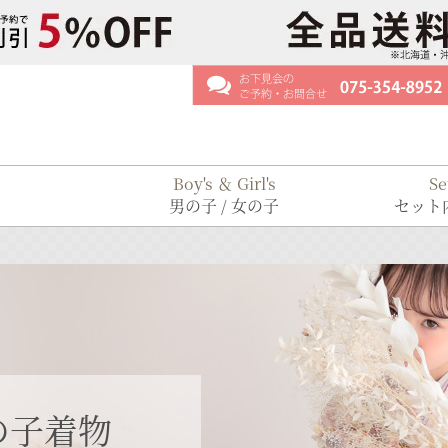
Boy's ＆ Girl's
Se
男の子 / 女の子
セット内
の子着物