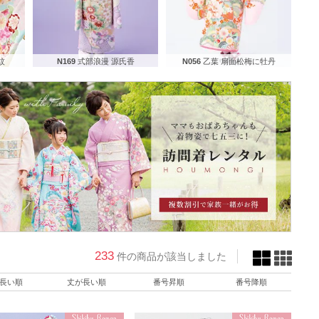
紋
N169
式部浪漫 源氏香
N056
乙葉 扇面松梅に牡丹
233
件の商品が該当しました
長い順
丈が長い順
番号昇順
番号降順