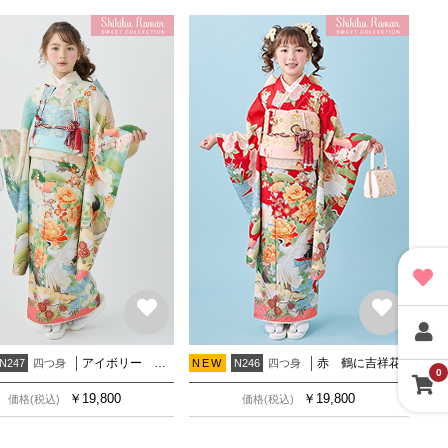
アイボリー 鶴に吉祥花
赤 鶴に吉祥花
四つ身
四つ身
N247
NEW
N246
0
￥
19,800
￥
19,800
価格(税込)
価格(税込)