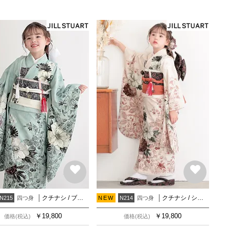
クチナシ / ブルーグレー
クチナシ / シェルピンク
四つ身
四つ身
N215
NEW
N214
￥
19,800
￥
19,800
価格(税込)
価格(税込)