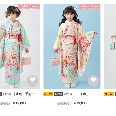
水色 手毬に熨斗
アイボリー 手毬に熨斗
四つ身
四つ身
9
NEW
N248
NEW
￥
19,800
￥
19,800
格(税込)
価格(税込)