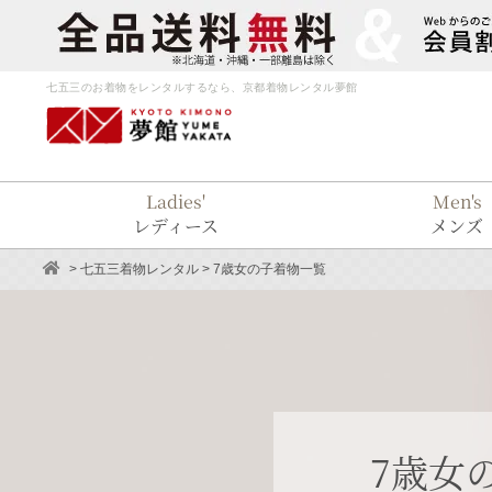
七五三のお着物をレンタルするなら、京都着物レンタル夢館
Ladies'
Men's
レディース
メンズ
>
七五三着物レンタル
> 7歳女の子着物一覧
7歳女