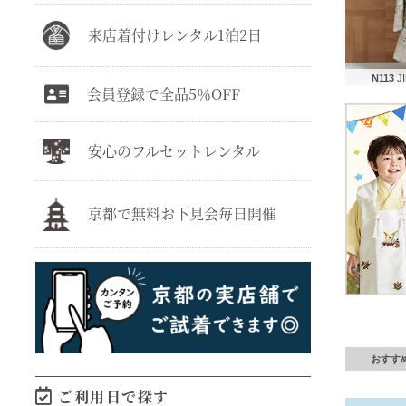
来店着付けレンタル1泊2日
N113
J
会員登録で全品5％OFF
安心のフルセットレンタル
京都で無料お下見会毎日開催
おすす
ご利用日で探す