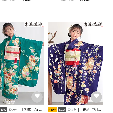
【正絹】ブルーグリーン 貝桶に橘
【正絹】花紺 菊に貝桶
四つ身
四つ身
N197
NEW
N196