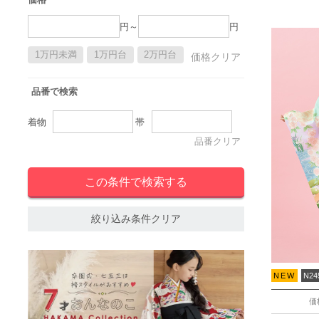
円～
円
1万円未満
1万円台
2万円台
価格クリア
品番で検索
着物
帯
品番クリア
絞り込み条件クリア
NEW
N24
価