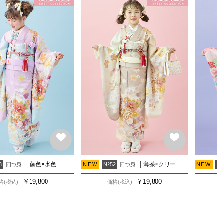
藤色×水色 鼓に花々
薄茶×クリーム 鼓に花々
四つ身
四つ身
3
NEW
N252
NEW
￥
19,800
￥
19,800
格(税込)
価格(税込)