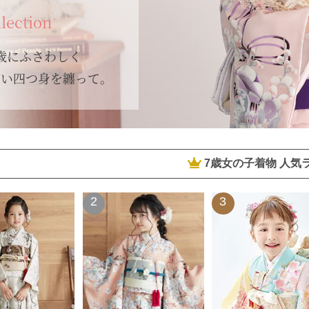
llection
歳にふさわしく
しい
四つ身を纏って。
7歳女の子着物 人気
2
3