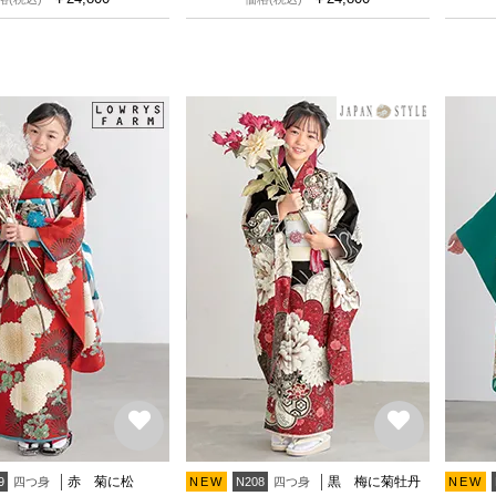
赤 菊に松
黒 梅に菊牡丹
四つ身
四つ身
9
NEW
N208
NEW