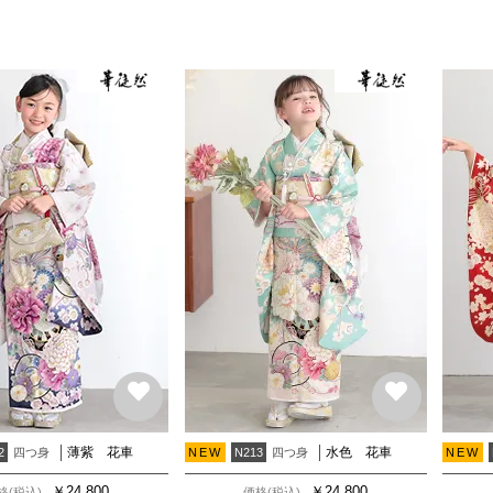
薄紫 花車
水色 花車
四つ身
四つ身
2
NEW
N213
NEW
￥
24,800
￥
24,800
格(税込)
価格(税込)