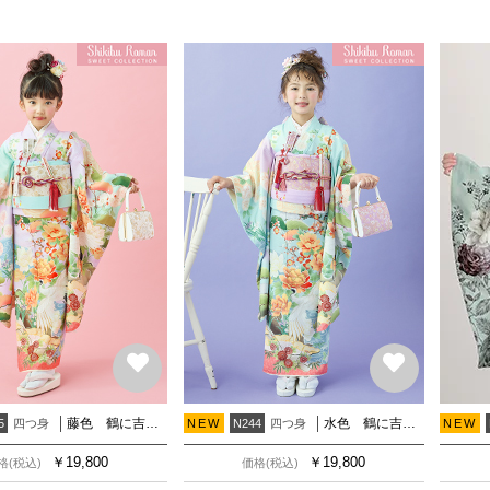
藤色 鶴に吉祥花
水色 鶴に吉祥花
四つ身
四つ身
5
NEW
N244
NEW
￥
19,800
￥
19,800
格(税込)
価格(税込)