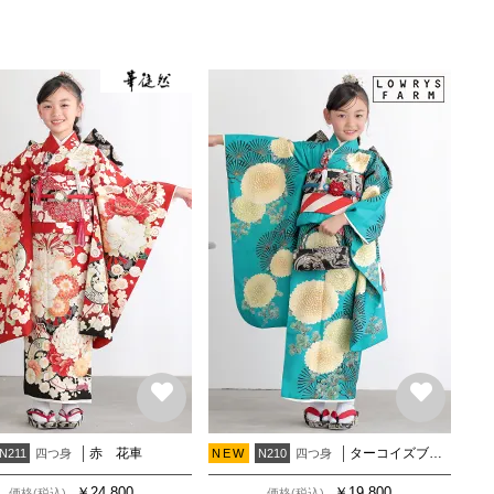
赤 花車
ターコイズブルー 菊に松(N261)
四つ身
四つ身
N211
NEW
N210
￥
24,800
￥
19,800
価格(税込)
価格(税込)