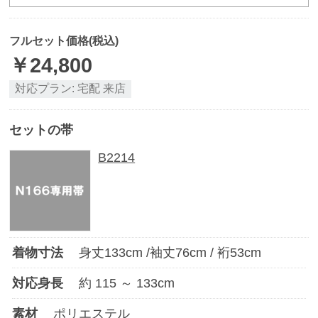
フルセット価格(税込)
￥
24,800
対応プラン:
宅配
来店
セットの帯
B2214
着物寸法
身丈
133
cm /袖丈
76
cm / 裄
53
cm
対応身長
約
115
～
133
cm
素材
ポリエステル