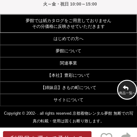
火～金・祝日 10:00～15:00
夢館では紙カタログをご用意しておりません
その分価格に反映させていただきます
はじめての方へ
夢館について
ご利用規約
よくあるご質問
関連事業
会社案内
アクセス
着物サイズ表
夢館会員登録のご案内
【本社】豊彩について
【着付・美容】夢館beauty
京都観光着物レンタル
お客様の声
メディア・雑誌掲載
【姉妹店】きもの町について
豊彩公式サイト
きものクリニック
夢館フォトスタジオ
京都烏丸五条観光案内所
商品一覧へ
お問い合わせ
サイトについて
着物・和装通販 京都きもの町
七五三 着物・小物
浴衣OEM事業
画像加工・データ入力代行事業
[KIMONOMACHI]本店
[七五三特集]
特定商取引法に基づく表示
プライバシーポリシー
Copyright © 2002- . all rights reserved.
京都着物レンタル夢館
無断での写
真の転載・使用は固くお断り致します。
浴衣
成人式 振袖
スタッフ募集
[浴衣館]
[振袖館]