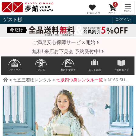
0
ゲスト
様
ログイン
ご満足安心保障サービス開始
無料! 来店お下見会 予約受付中!
レディース
メンズ
男の子/女の子
セット内容
ご利用ガイド
>
七五三着物レンタル
>
七歳四つ身レンタル一覧
>
N166
SUGAR KEI