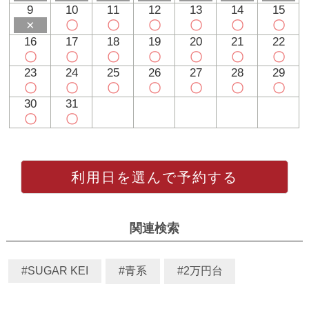
9
10
11
12
13
14
15
×
〇
〇
〇
〇
〇
〇
16
17
18
19
20
21
22
〇
〇
〇
〇
〇
〇
〇
23
24
25
26
27
28
29
〇
〇
〇
〇
〇
〇
〇
30
31
〇
〇
利用日を選んで予約する
関連検索
#SUGAR KEI
#青系
#2万円台