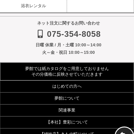
浴衣レンタル
ネット注文に関するお問い合わせ
075-354-8058
日曜 休業 / 月・土曜 10:00～14:00
火～金・祝日 10:00～15:00
夢館では紙カタログをご用意しておりません
その分価格に反映させていただきます
はじめての方へ
夢館について
ご利用規約
よくあるご質問
関連事業
会社案内
アクセス
着物サイズ表
夢館会員登録のご案内
【本社】豊彩について
【着付・美容】夢館beauty
京都観光着物レンタル
お客様の声
メディア・雑誌掲載
【姉妹店】きもの町について