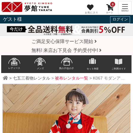
0
ゲスト
様
ログイン
ご満足安心保障サービス開始
無料! 来店お下見会 予約受付中!
レディース
メンズ
男の子/女の子
セット内容
ご利用ガイド
>
七五三着物レンタル
>
被布レンタル一覧
>
K067
モダンアンテナ