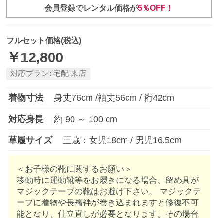
会員登録でレンタル価格が
5％OFF！
フルセット価格(税込)
￥
12,800
対応プラン:
宅配
来店
着物寸法
身丈
76
cm /袖丈
56
cm / 裄
42
cm
対応身長
約
90
～
100
cm
草履サイズ
三歳：女児18cm / 男児16.5cm
＜お子様の靴に関するお願い＞
移動時に運動靴等をお履きになる場合、留め具が
マジックテープの靴はお避け下さい。 マジックテ
ープに着物や長襦袢が巻き込まれますと修復不可
能となり、仕立直しが必要となります。その場合