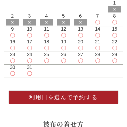
1
×
2
3
4
5
6
7
8
×
×
×
×
×
〇
〇
9
10
11
12
13
14
15
〇
〇
〇
〇
〇
〇
〇
16
17
18
19
20
21
22
〇
〇
〇
〇
〇
〇
〇
23
24
25
26
27
28
29
〇
〇
〇
〇
〇
〇
〇
30
31
〇
〇
利用日を選んで予約する
被布の着せ方