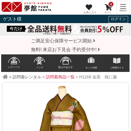
0
ゲスト
様
ログイン
ご満足安心保障サービス開始
無料! 来店お下見会 予約受付中!
レディース
メンズ
男の子/女の子
セット内容
ご利用ガイド
>
訪問着レンタル
>
訪問着商品一覧
>
H1168
金茶 桜に藤