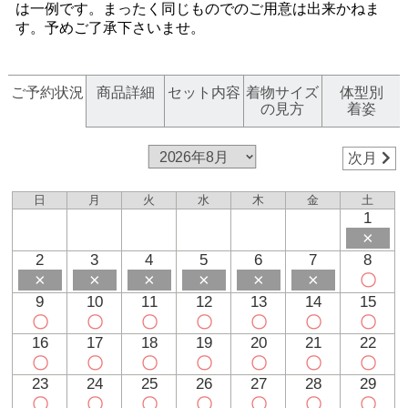
は一例です。まったく同じものでのご用意は出来かねま
す。予めご了承下さいませ。
ご予約状況
商品詳細
セット内容
着物サイズ
体型別
の見方
着姿
次月
日
月
火
水
木
金
土
1
×
2
3
4
5
6
7
8
×
×
×
×
×
×
〇
9
10
11
12
13
14
15
〇
〇
〇
〇
〇
〇
〇
16
17
18
19
20
21
22
〇
〇
〇
〇
〇
〇
〇
23
24
25
26
27
28
29
〇
〇
〇
〇
〇
〇
〇