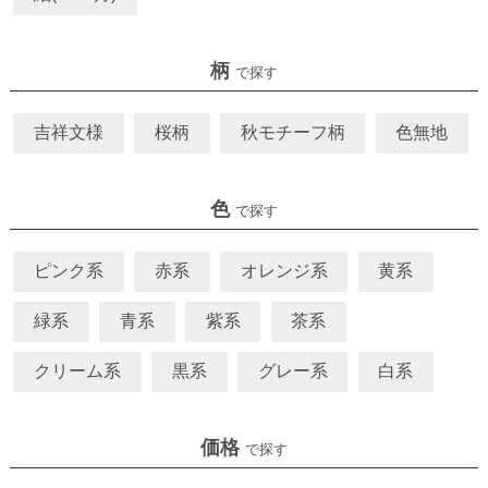
柄
で探す
吉祥文様
桜柄
秋モチーフ柄
色無地
色
で探す
ピンク系
赤系
オレンジ系
黄系
緑系
青系
紫系
茶系
クリーム系
黒系
グレー系
白系
価格
で探す