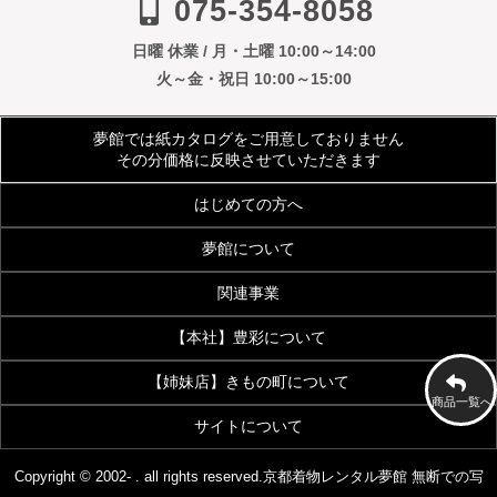
075-354-8058
日曜 休業 / 月・土曜 10:00～14:00
火～金・祝日 10:00～15:00
夢館では紙カタログをご用意しておりません
その分価格に反映させていただきます
はじめての方へ
夢館について
ご利用規約
よくあるご質問
関連事業
会社案内
アクセス
着物サイズ表
夢館会員登録のご案内
【本社】豊彩について
【着付・美容】夢館beauty
京都観光着物レンタル
お客様の声
メディア・雑誌掲載
【姉妹店】きもの町について
豊彩公式サイト
きものクリニック
夢館フォトスタジオ
京都烏丸五条観光案内所
商品一覧へ
お問い合わせ
サイトについて
着物・和装通販 京都きもの町
七五三 着物・小物
浴衣OEM事業
画像加工・データ入力代行事業
[KIMONOMACHI]本店
[七五三特集]
特定商取引法に基づく表示
プライバシーポリシー
Copyright © 2002- . all rights reserved.
京都着物レンタル夢館
無断での写