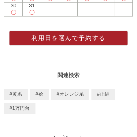
30
31
〇
〇
利用日を選んで予約する
関連検索
#黄系
#袷
#オレンジ系
#正絹
#1万円台