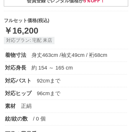
会員登録でレンタル価格が
5％OFF！
フルセット価格(税込)
￥
16,200
対応プラン:
宅配
来店
着物寸法
身丈
463
cm /袖丈
49
cm / 裄
68
cm
対応身長
約
154
～
165
cm
対応バスト
92
cmまで
対応ヒップ
96
cmまで
素材
正絹
紋/紋の数
/
0
個